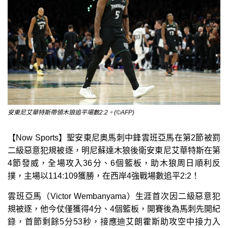
安東尼艾華特斯帶領木狼追平場數2:2。(©AFP)
【Now Sports】聖安東尼奧馬刺中鋒雲班亞馬在第2節被罰
二級惡意犯規被逐，明尼蘇達木狼後衛安東尼艾華特斯在第
4節發威，全場攻入36分、6個籃板，助木狼周日順利反
撲，主場以114:109獲勝，在西岸4強戰場數追平2:2！
雲班亞馬（Victor Wembanyama）生涯首次因二級惡意犯
規被逐，他今仗僅獲得4分、4個籃板，開賽後為馬刺先開紀
錄，首節剩餘5分53秒，接應迪艾朗霍斯助攻空中接力入