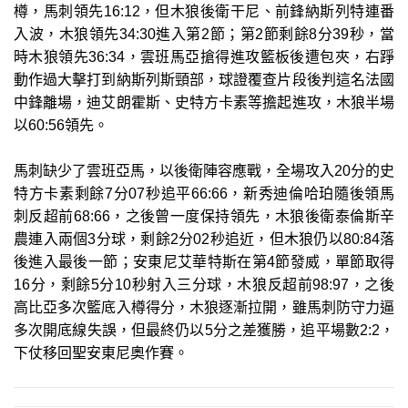
樽，馬刺領先16:12，但木狼後衛干尼、前鋒納斯列特連番
入波，木狼領先34:30進入第2節；第2節剩餘8分39秒，當
時木狼領先36:34，雲班馬亞搶得進攻籃板後遭包夾，右踭
動作過大擊打到納斯列斯頸部，球證覆查片段後判這名法國
中鋒離場，迪艾朗霍斯、史特方卡素等擔起進攻，木狼半場
以60:56領先。
馬刺缺少了雲班亞馬，以後衛陣容應戰，全場攻入20分的史
特方卡素剩餘7分07秒追平66:66，新秀迪倫哈珀隨後領馬
刺反超前68:66，之後曾一度保持領先，木狼後衛泰倫斯辛
農連入兩個3分球，剩餘2分02秒追近，但木狼仍以80:84落
後進入最後一節；安東尼艾華特斯在第4節發威，單節取得
16分，剩餘5分10秒射入三分球，木狼反超前98:97，之後
高比亞多次籃底入樽得分，木狼逐漸拉開，雖馬刺防守力逼
多次開底線失誤，但最終仍以5分之差獲勝，追平場數2:2，
下仗移回聖安東尼奧作賽。