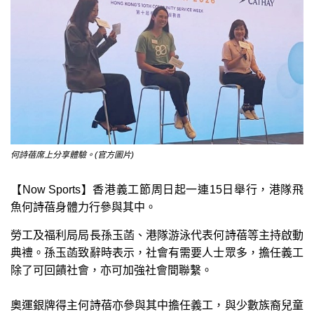
何詩蓓席上分享體驗。(官方圖片)
【Now Sports】香港義工節周日起一連15日舉行，港隊飛
魚何詩蓓身體力行參與其中。
勞工及福利局局長孫玉菡、港隊游泳代表何詩蓓等主持啟動
典禮。孫玉菡致辭時表示，社會有需要人士眾多，擔任義工
除了可回饋社會，亦可加強社會間聯繫。
奧運銀牌得主何詩蓓亦參與其中擔任義工，與少數族裔兒童