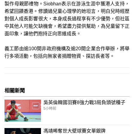
製作母親節禮物。Siobhan表示在游泳生涯中獲港人支持，
希望回饋香港。修讀過兒童心理學的她坦言，明白兒時經歷
對個人成長影響很大，本身成長過程享有不少優勢，但社區
中其他人可能欠缺機會，希望盡力提供幫助，為兒童留下正
面印象，讓他們抱持正向思維成長。
義工節由逾100間非政府機構及逾20間企業合作舉辦，將舉
行多項活動，包括向無家者捐贈物資、探訪長者等。
相關新聞
吳英倫韓國羽賽8強力戰3局負頭號種子
5小時前
馮靖晞奪世大壁球賽女單銀牌