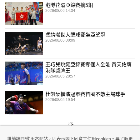
港隊花滑亞錦賽摘5銅
2026/08/06 14:34
馮靖晞世大壁球賽坐亞望冠
2026/08/06 00:09
王巧兒跳繩亞錦賽奪個人全能 黃天佑膺
港隊獎牌王
2026/08/05 20:57
杜凱琹橫濱冠軍賽首圈不敵主場球手
2026/08/05 19:54
繼續訪問/使用本網站，即表示閣下同意其使用cookies。要了解更