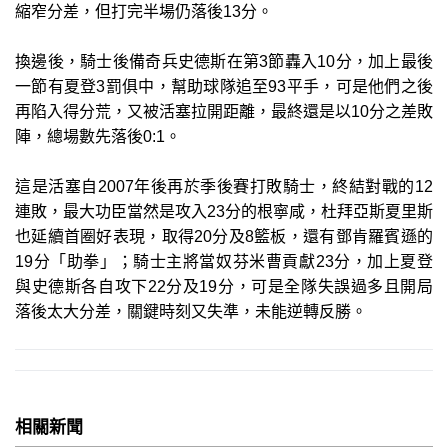
縮窄分差，但打完半場仍落後13分。
換邊後，騎士後備奇兵史德斯在第3節轟入10分，加上最後
一節有夏登3罰俱中，幫助球隊追至93平手，可是他們之後
再陷入得分荒，又被活塞拉開距離，最終還是以10分之差敗
陣，總場數先落後0:1。
這是活塞自2007年後再於季後賽打敗騎士，終結對戰的12
連敗，最大功臣當然是攻入23分的根寧咸，杜拜亞斯夏里斯
也延續首圈好表現，取得20分及8籃板，還有鄧肯羅賓遜的
19分「助拳」；騎士主將當奴芬米曹貢獻23分，加上夏登
與史德斯各自攻下22分及19分，可是全隊失誤過多且開局
落後太大分差，關鍵時刻又失準，未能逆轉反勝。
相關新聞