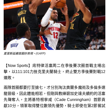
夏里斯延續首圈好表現。(©AFP)
【Now Sports】底特律活塞周二在季後賽次圈首戰主場出
擊，以111:101力挫克里夫蘭騎士，終止雙方季後賽對戰12
連敗。
兩隊首圈都要打至搶七，才分別淘汰奧蘭多魔術及多倫多速
龍晉級，因此體能相若，但剛與教練碧加史達夫續約的活塞
先聲奪人，主將基特根寧咸（Cade Cunningham）首節貢
獻10分，領軍取得雙位數領先優勢，騎士即使在第2節嘗試