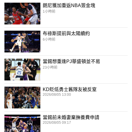
朗尼獲加重返NBA簽金塊
1小時前
布祿斯提前與太陽續約
6小時前
當錫想重逢PJ華盛頓並不易
23小時前
KD貶低勇士舊隊友被反窒
2026/08/05 13:00
當錫前未婚妻棄撫養費申請
2026/08/05 09:17