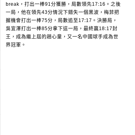
break，打出一棒91分獲勝，局數領先17:16。之後
一局，他在領先43分情況下錯失一個黑波，梅菲把
握機會打出一棒75分，局數追至17:17。決勝局，
吳宜澤打出一棒85分拿下這一局，最終贏18:17封
王，成為繼上屆的趙心童，又一名中國球手成為世
界冠軍。