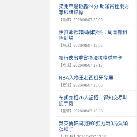
梁兆華爆發轟24分 助滿貫挫東方
奪銀牌錦標
【籃球】
2026/08/07 22:09
伊雅娜掀菲國網球熱：周圍都租
唔到場
【網球】
2026/08/07 19:02
獨行俠出重賞換法拉格球星卡
【籃球】
2026/08/07 17:17
NBA入樽王赴西班牙發展
【籃球】
2026/08/07 15:06
布朗亮相76人記招：得知交易時
掟手機
【籃球】
2026/08/07 13:28
吳英倫韓國羽賽8強力戰3局負頭
號種子
【羽毛球】
2026/08/07 13:19