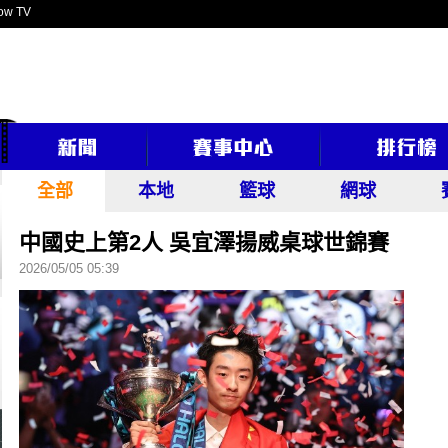
ow TV
全部
本地
籃球
網球
中國史上第2人 吳宜澤揚威桌球世錦賽
2026/05/05 05:39