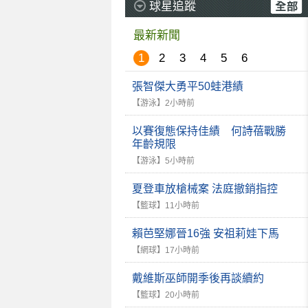
球星追蹤
最新新聞
1
2
3
4
5
6
張智傑大勇平50蛙港績
【游泳】
2小時前
以賽復態保持佳績 何詩蓓戰勝
年齡規限
【游泳】
5小時前
夏登車放槍械案 法庭撤銷指控
【籃球】
11小時前
賴芭堅娜晉16強 安祖莉娃下馬
【網球】
17小時前
戴維斯巫師開季後再談續約
【籃球】
20小時前