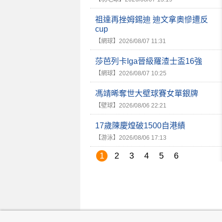
祖達再挫姆錫迪 迪文拿奧慘遭反
cup
【網球】
2026/08/07 11:31
莎芭列卡Iga晉級羅渣士盃16強
【網球】
2026/08/07 10:25
馮靖晞奪世大壁球賽女單銀牌
【壁球】
2026/08/06 22:21
17歲陳慶煌破1500自港績
【游泳】
2026/08/06 17:13
1
2
3
4
5
6