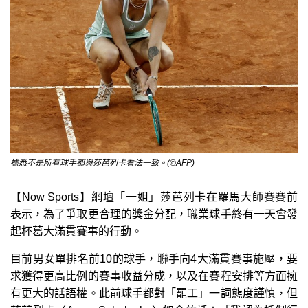
據悉不是所有球手都與莎芭列卡看法一致。(©AFP)
【Now Sports】網壇「一姐」莎芭列卡在羅馬大師賽賽前
表示，為了爭取更合理的獎金分配，職業球手終有一天會發
起杯葛大滿貫賽事的行動。
目前男女單排名前10的球手，聯手向4大滿貫賽事施壓，要
求獲得更高比例的賽事收益分成，以及在賽程安排等方面擁
有更大的話語權。此前球手都對「罷工」一詞態度謹慎，但