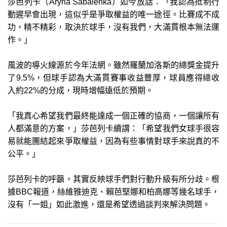
莎芭列卡（Aryna Sabalenka）如今放話：「我認為抵制行
動遲早會出現，這似乎是爭取權益的唯一途徑。比賽成不成
功，精不精彩，取決於球手，沒有我們，大滿貫根本無法運
作。」
風波的導火線源於今年法網。雖然羅蘭加洛斯的總獎金提升
了9.5%，但球手認為大滿貫賽事收益豐厚，球員應得總收
入約22%的分成，現時增幅遠低於預期。
「我真心希望我們最終能達成一個正確的協商，一個讓所有
人都滿意的方案，」莎芭列卡續謂：「希望我們女球手很容
易就能團結起來爭取權益，因為有些事情對球手來說真的不
公平。」
莎芭列卡的呼籲，其實反映球手們對行動升級有所分歧。根
據BBC報道，絲維雅迪克、賴芭堅娜和柏高娜等幾名球手，
沒有「一姐」如此激進，還是希望透過談判來解決問題。