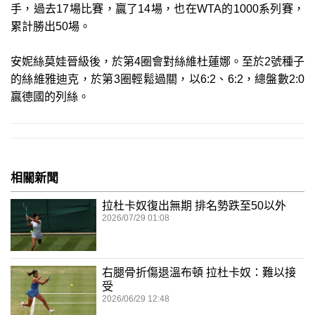
手，過去17場比賽，贏了14場，也在WTA的1000系列賽，
累計勝出50場。
安妮絲莫娃晉級後，於第4圈會對絲維杜蓮娜。至於2號種子
的絲維雅迪克，於第3圈輕鬆過關，以6:2、6:2，總盤數2:0
贏德國的列絲。
相關新聞
拉杜卡奴復出無期 排名勢跌至50以外
2026/07/29 01:08
右腿骨折傷退溫布頓 拉杜卡奴：難以接
受
2026/06/29 12:48