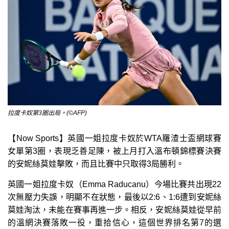
拉度卡奴第3圈出局。(©AFP)
【Now Sports】英國一姐拉度卡奴於WTA羅渣士盃網球賽
女單第3圈，表現乏善足陳，被上月打入溫布頓錦標賽決賽
的安妮絲莫娃擊敗，而且比賽中只取得3局勝利。
英國一姐拉度卡奴（Emma Raducanu）今場比賽共出現22
次無壓力失誤，明顯不在狀態，最後以2:6、1:6遭到安妮絲
莫娃淘汰，未能在賽事再進一步。相反，安妮絲莫娃從早前
的溫網決賽落敗一役，重拾信心，這個世界排名第7的選