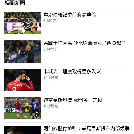
相關新聞
韋沙助紐記季前賽贏華倫
6小時前
藍戰士征大馬 沙比與舊隊友加西亞聚首
6小時前
卡域克：理應取得更多入球
14小時前
迪拿曼斯地標 魔門各一言和
18小時前
阿仙奴體育總監：基馬尼斯提升內部競爭