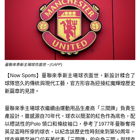
曼聯來季新主場球衣面世。(©AFP)
【Now Sports】曼聯來季新主場球衣面世，新設計糅合了
球隊悠久的傳統與現代工藝，官方形容為迎接紅魔輝煌歷史
新篇章的見證。
曼聯來季主場球衣繼續由運動用品生產商「三間牌」負責生
產設計，靈感源自70年代，球衣以簡潔的紅色作為底色，配
以標誌性的Polo 領口和條紋袖口，參考了1977年曼聯奪得
英足盃時所穿的球衣，以紀念該歷史性時刻來到第50周年。
球衣肩膀至袖口位有著代表「三間牌」的白色三間，與球衣