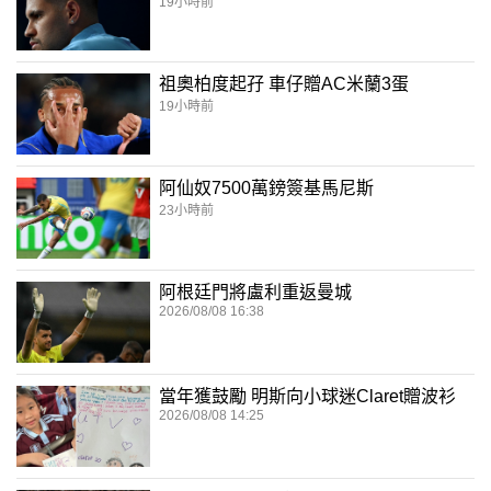
19小時前
祖奧柏度起孖 車仔贈AC米蘭3蛋
19小時前
阿仙奴7500萬鎊簽基馬尼斯
23小時前
阿根廷門將盧利重返曼城
2026/08/08 16:38
當年獲鼓勵 明斯向小球迷Claret贈波衫
2026/08/08 14:25