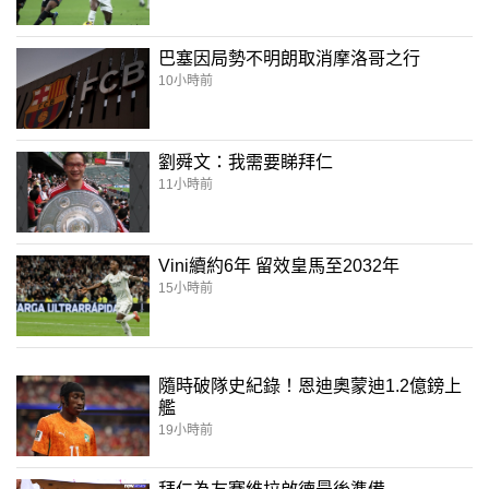
巴塞因局勢不明朗取消摩洛哥之行
10小時前
劉舜文：我需要睇拜仁
11小時前
Vini續約6年 留效皇馬至2032年
15小時前
隨時破隊史紀錄！恩迪奧蒙迪1.2億鎊上
艦
19小時前