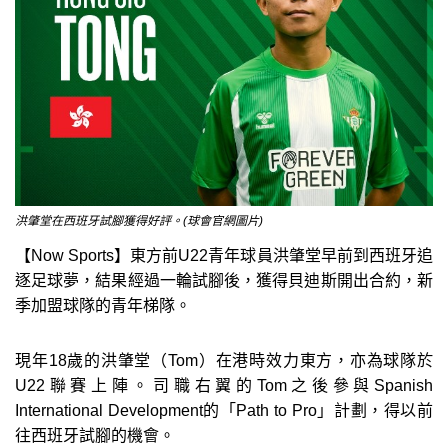
洪肇堂在西班牙試腳獲得好評。(球會官網圖片)
【Now Sports】東方前U22青年球員洪肇堂早前到西班牙追
逐足球夢，結果經過一輪試腳後，獲得貝迪斯開出合約，新
季加盟球隊的青年梯隊。
現年18歲的洪肇堂（Tom）在港時效力東方，亦為球隊於
U22聯賽上陣。司職右翼的Tom之後參與Spanish
International Development的「Path to Pro」計劃，得以前
往西班牙試腳的機會。