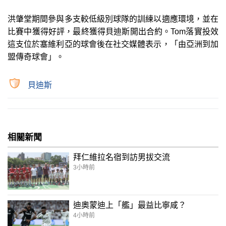
洪肇堂期間參與多支較低級別球隊的訓練以適應環境，並在
比賽中獲得好評，最終獲得貝迪斯開出合約。Tom落實投效
這支位於塞維利亞的球會後在社交媒體表示，「由亞洲到加
盟傳奇球會」。
貝迪斯
相關新聞
拜仁維拉名宿到訪男拔交流
3小時前
迪奧蒙迪上「艦」最益比寧咸？
4小時前