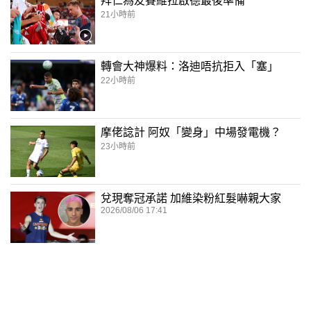
拜仁為友賽維拉啟德最後準備
21小時前
轉會大神爆料：洛迪唔抗拒入「塞」
22小時前
摩佬諗計 阿奴「變身」中場發電機？
23小時前
兌現奪冠承諾 加維染粉紅髮嚇親大家
2026/08/06 17:41