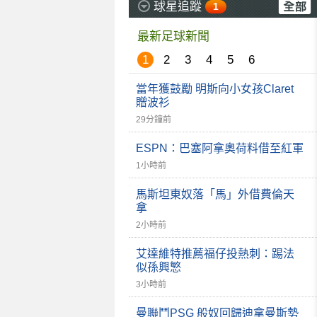
球星追蹤
1
最新足球新聞
1
2
3
4
5
6
當年獲鼓勵 明斯向小女孩Claret
贈波衫
29分鐘前
ESPN：巴塞阿拿奧荷料借至紅軍
1小時前
馬斯坦東奴落「馬」外借費倫天
拿
2小時前
艾達維特推薦福仔投熱刺：踢法
似孫興慜
3小時前
曼聯鬥PSG 般奴回歸迪拿曼斯勢