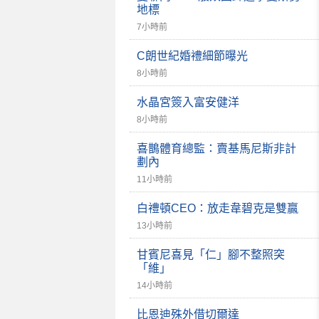
地標
7小時前
C朗世紀婚禮細節曝光
8小時前
水晶宮簽入富安健洋
8小時前
喜鵲體育總監：賣基馬尼斯非計
劃內
11小時前
白禮頓CEO：放走韋碧克是雙贏
13小時前
甘賓尼喜見「仁」腳不整照突
「維」
14小時前
比恩迪殊外借切爾達