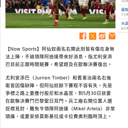
3小
曼聯
7小
水
8小
【Now Sports】阿仙奴兩名右閘此刻皆有傷在身無
法上陣，不過領隊阿迪達帶來好消息，指尤利安添
巴目前正跟時間競賽，希望趕及在歐聯決賽復出。
尤利安添巴（Jurrien Timber）和賓韋治兩名右後
衛皆因傷缺陣，但阿仙奴餘下賽程不容有失，先是
爭標之路上要應付般尼和水晶宮，到5月30日就要
在歐聯決賽鬥巴黎聖日耳門。兵工廠右閘位置人選
捉襟見肘，難免令領隊阿迪達（Mikel Arteta）非常
頭痛，或要安排莫斯基拉或卡拉費奧利臨時頂上。