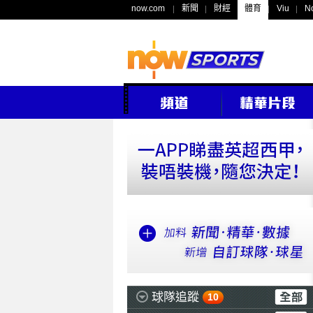
now.com
新聞
財經
體育
Viu
N
球隊追蹤
10