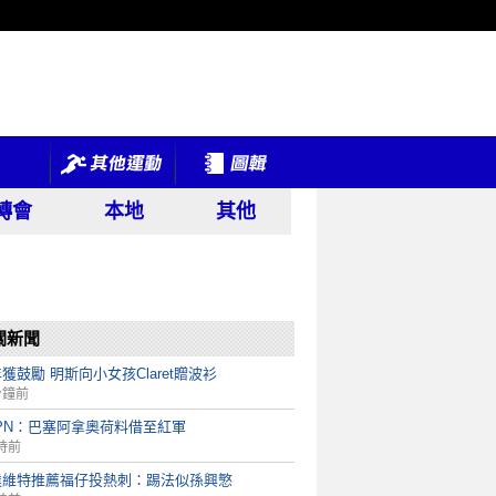
轉會
本地
其他
關新聞
獲鼓勵 明斯向小女孩Claret贈波衫
分鐘前
PN：巴塞阿拿奧荷料借至紅軍
時前
達維特推薦福仔投熱刺：踢法似孫興慜