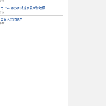
時前
鬥PSG 般奴回歸迪拿曼斯勢地標
時前
晶宮簽入富安健洋
時前