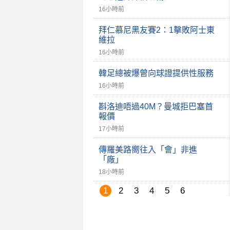
16小時前
拜仁慕尼黑友賽2：1擊敗阿士東
維拉
16小時前
韓足總被爆曾向球證提供性服務
16小時前
斟洛迪唔過40M？曼城拒巴塞首
報價
17小時前
傳羅美路嚮往入「會」非進
「廠」
18小時前
1
2
3
4
5
6