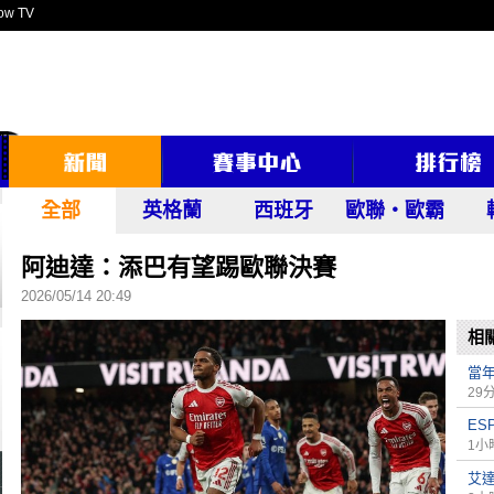
ow TV
全部
英格蘭
西班牙
歐聯‧歐霸
阿迪達：添巴有望踢歐聯決賽
2026/05/14 20:49
相
當年
29
ES
1小
艾