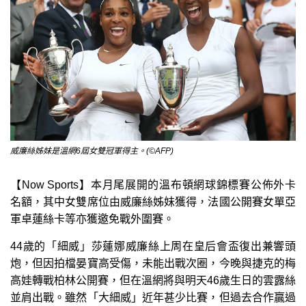
威廉絲姊妹是溫網6屆女雙冠軍得主。(©AFP)
【Now Sports】本月尾展開的溫布頓網球錦標賽公佈外卡
名額，其中女雙席位由威廉絲姊妹獲得，法國公開賽女單亞
軍卓蓮絲卡等亦獲邀免戰外圍賽。
44歲的「細威」莎蓮娜威廉絲上周在皇后會盃復出兼響頭
炮，但因拍檔晏寶高受傷，未能出戰次圈，今晚與捷克的梅
高娃轉戰柏林公開賽，但在溫網將與明天46歲生日的雲露絲
並肩出戰。雖然「大細威」近年甚少比賽，但過去合作贏過