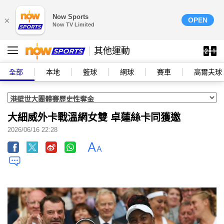
Now Sports
×
OPEN
Now TV Limited
其他運動
全部
本地
籃球
網球
賽車
高爾夫球
大細威外卡戰溫網女雙 卓蓮絲卡同獲邀
2026/06/16 22:28