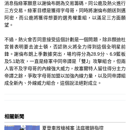
消息指綠軍願意以謝倫布朗為交易籌碼，同公鹿及熱火進行
三方交易。綠軍目標是獲得字母哥，同時將謝倫布朗送到邁
阿密，而公鹿將獲得想要的選秀權重組，以滿足三方面願
望。
不過，熱火會否同意接受這個計劃是一個問題，除非顏迪杜
宮普表明要去波士頓，否認熱火將全力得到這個全明星前
鋒。謝倫布朗上季數據突出，場均得分為28.9分、6.9籃板
及5.1助攻，一直是綠軍中同帝譚是「雙J」攻擊組合，但兩
人皆不及字母哥的內線強大威力，故塞爾特人留住得分主力
帝譚之餘，爭取字母哥加盟以加強內線力量，以及同帝譚組
成全新內、外線威力組合，這個說法絕對成立。
相關新聞
夏登車放槍械案 法庭撤銷指控