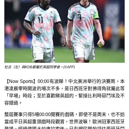
杜古（左）與KDB都屬於英超同學會。(©AFP)
【Now Sports】00:00有波睇！中北美洲舉行的決賽周，本
港凌晨零時開波的場次不多，是日西班牙對佛得角就屬此等
「早場」時段；至於喜歡睇英超的，緊接比利時惡鬥埃及不
容錯過。
整屆賽事只得5場00:00開賽的戲碼，即使不是周末，也不妨
當成平日英超重頭戲時段觀賞，世界波嘛！歐洲冠軍西班牙
登場，經過德國大炒庫拉索後，已有網民開始評估西班牙鬥