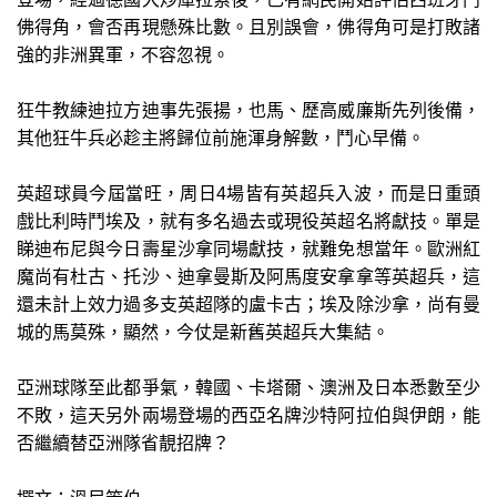
佛得角，會否再現懸殊比數。且別誤會，佛得角可是打敗諸
強的非洲異軍，不容忽視。
狂牛教練迪拉方迪事先張揚，也馬、歷高威廉斯先列後備，
其他狂牛兵必趁主將歸位前施渾身解數，鬥心早備。
英超球員今屆當旺，周日4場皆有英超兵入波，而是日重頭
戲比利時鬥埃及，就有多名過去或現役英超名將獻技。單是
睇迪布尼與今日壽星沙拿同場獻技，就難免想當年。歐洲紅
魔尚有杜古、托沙、迪拿曼斯及阿馬度安拿拿等英超兵，這
還未計上效力過多支英超隊的盧卡古；埃及除沙拿，尚有曼
城的馬莫殊，顯然，今仗是新舊英超兵大集結。
亞洲球隊至此都爭氣，韓國、卡塔爾、澳洲及日本悉數至少
不敗，這天另外兩場登場的西亞名牌沙特阿拉伯與伊朗，能
否繼續替亞洲隊省靚招牌？