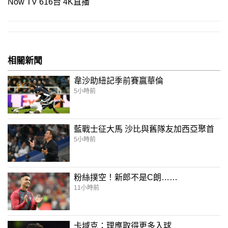
Now TV 616台 4K直播
相關新聞
韋沙助紐記季前賽贏華倫
5小時前
藍戰士征大馬 沙比與舊隊友加西亞聚首
5小時前
粉絲撲空！新郎不是C朗……
11小時前
卡域克：理應取得更多入球