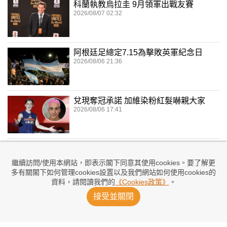
科蘭執教烏拉圭 9月領軍出戰友賽
2026/08/07 02:32
阿根廷足總定7.15為擊敗英軍紀念日
2026/08/06 21:36
兌現奪冠承諾 加維染粉紅髮嚇親大家
2026/08/06 17:41
委任洪明甫涉內定 警方突擊搜韓足總
2026/08/06 16:11
繼續訪問/使用本網站，即表示閣下同意其使用cookies。要了解更
多有關閣下如何管理cookies設置以及我們網站如何使用cookies的
資料，請閱讀我們的
《Cookies政策》
。
接受並關閉
美斯2射1傳破北美聯賽盃紀錄
2026/08/06 13:48