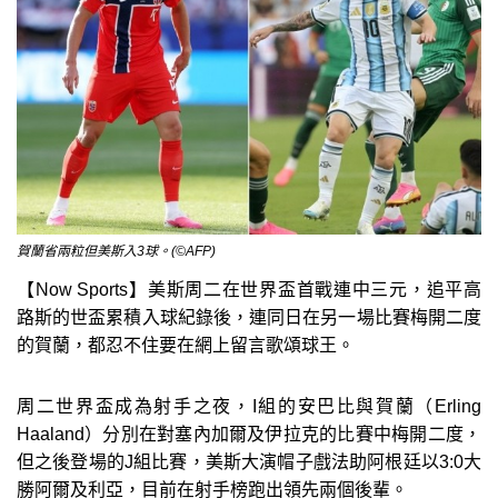
賀蘭省兩粒但美斯入3球。(©AFP)
【Now Sports】美斯周二在世界盃首戰連中三元，追平高
路斯的世盃累積入球紀錄後，連同日在另一場比賽梅開二度
的賀蘭，都忍不住要在網上留言歌頌球王。
周二世界盃成為射手之夜，I組的安巴比與賀蘭（Erling
Haaland）分別在對塞內加爾及伊拉克的比賽中梅開二度，
但之後登場的J組比賽，美斯大演帽子戲法助阿根廷以3:0大
勝阿爾及利亞，目前在射手榜跑出領先兩個後輩。