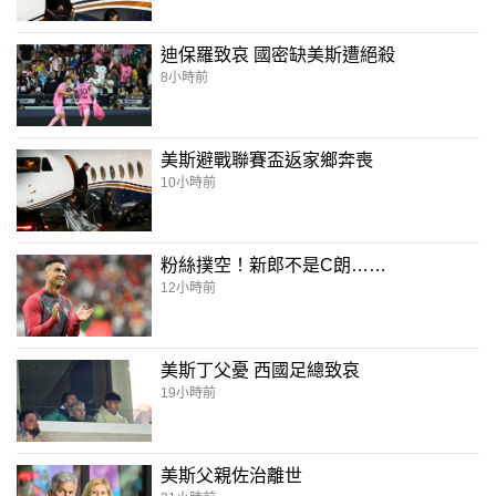
迪保羅致哀 國密缺美斯遭絕殺
8小時前
美斯避戰聯賽盃返家鄉奔喪
10小時前
粉絲撲空！新郎不是C朗……
12小時前
美斯丁父憂 西國足總致哀
19小時前
美斯父親佐治離世