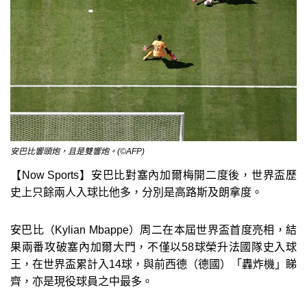
安巴比響頭炮，且是雙響炮。(©AFP)
【Now Sports】安巴比對塞內加爾梅開二度後，世界盃歷
史上只餘兩人入球比他多，分別是高路斯及朗拿度。
安巴比（Kylian Mbappe）周二在本屆世界盃首度亮相，結
果兩番攻破塞內加爾大門，不僅以58球榮升法國隊史入球
王，在世界盃累計入14球，與前西德（德國）「轟炸機」睇
齊，亦是現役球員之中最多。