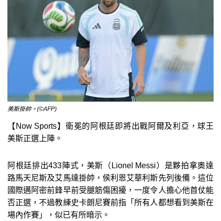
美斯掛帥。(©AFP)
【Now Sports】衛冕的阿根廷即將出戰阿爾及利亞，球王
美斯正選上陣。
阿根廷排出433陣式，美斯（Lionel Messi）是夥拍拿奧達
路馬天尼斯及艾馬達掛帥，侯利恩艾華利斯先列後備。這位
國際邁阿密前鋒早前受腿筋傷困擾，一度令人擔心他首仗能
否正選，不過教練史卡朗尼賽前指「所有人都想看到美斯在
場內作賽」，似已有所暗示。