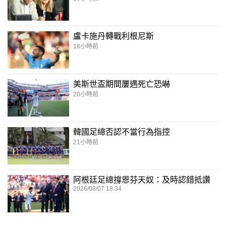
盧卡施丹轉戰利根尼斯
18小時前
美斯世盃期間屢遇死亡恐嚇
20小時前
韓國足總否認不當行為指控
21小時前
阿根廷足總撐恩芬天奴：及時認錯抵讚
2026/08/07 18:34