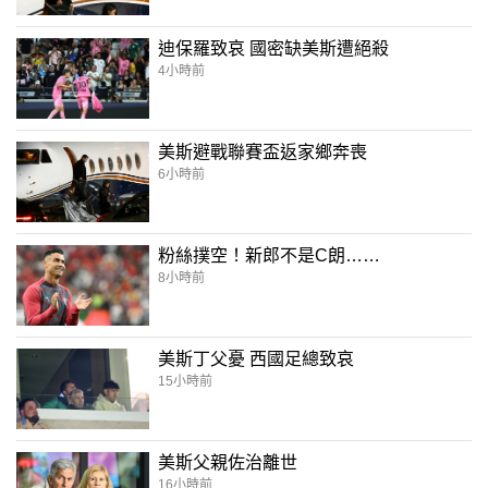
迪保羅致哀 國密缺美斯遭絕殺
4小時前
美斯避戰聯賽盃返家鄉奔喪
6小時前
粉絲撲空！新郎不是C朗……
8小時前
美斯丁父憂 西國足總致哀
15小時前
美斯父親佐治離世
16小時前