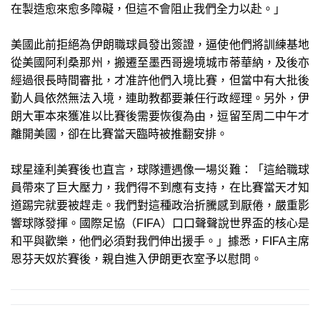
在製造愈來愈多障礙，但這不會阻止我們全力以赴。」
美國此前拒絕為伊朗職球員發出簽證，逼使他們將訓練基地
從美國阿利桑那州，搬遷至墨西哥邊境城市蒂華納，及後亦
經過很長時間審批，才准許他們入境比賽，但當中有大批後
勤人員依然無法入境，連助教都要兼任行政經理。另外，伊
朗大軍本來獲准以比賽後需要恢復為由，逗留至周二中午才
離開美國，卻在比賽當天臨時被推翻安排。
球星達利美賽後也直言，球隊遭遇像一場災難：「這給職球
員帶來了巨大壓力，我們得不到應有支持，在比賽當天才知
道踢完就要被趕走。我們對這種政治折騰感到厭倦，嚴重影
響球隊發揮。國際足協（FIFA）口口聲聲說世界盃的核心是
和平與歡樂，他們必須對我們伸出援手。」據悉，FIFA主席
恩芬天奴於賽後，親自進入伊朗更衣室予以慰問。