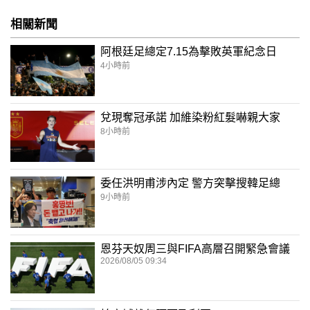
相關新聞
阿根廷足總定7.15為擊敗英軍紀念日
4小時前
兌現奪冠承諾 加維染粉紅髮嚇親大家
8小時前
委任洪明甫涉內定 警方突擊搜韓足總
9小時前
恩芬天奴周三與FIFA高層召開緊急會議
2026/08/05 09:34