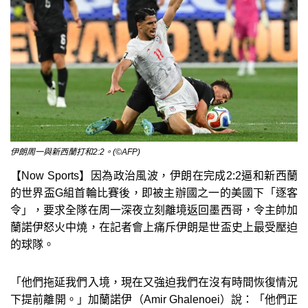
伊朗周一與新西蘭打和2:2。(©AFP)
【Now Sports】因為政治風波，伊朗在完成2:2逼和新西蘭
的世界盃G組首輪比賽後，即被主辦國之一的美國下「逐客
令」，要求全隊在周一深夜立刻離境返回墨西哥，令主帥加
蘭諾伊怒火中燒，在記者會上痛斥伊朗是世盃史上最受壓迫
的球隊。
「他們拖延我們入境，現在又強迫我們在沒有時間恢復情況
下提前離開。」加蘭諾伊（Amir Ghalenoei）說：「他們正