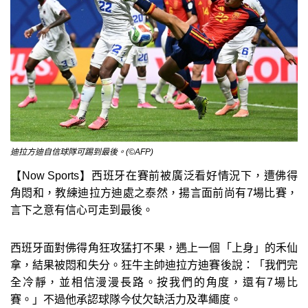
迪拉方迪自信球隊可踢到最後。(©AFP)
【Now Sports】西班牙在賽前被廣泛看好情況下，遭佛得
角悶和，教練迪拉方迪處之泰然，揚言面前尚有7場比賽，
言下之意有信心可走到最後。
西班牙面對佛得角狂攻猛打不果，遇上一個「上身」的禾仙
拿，結果被悶和失分。狂牛主帥迪拉方迪賽後說：「我們完
全冷靜，並相信漫漫長路。按我們的角度，還有7場比
賽。」不過他承認球隊今仗欠缺活力及準繩度。