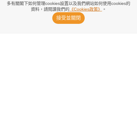
多有關閣下如何管理cookies設置以及我們網站如何使用cookies的
資料，請閱讀我們的
《Cookies政策》
。
委任洪明甫涉內定 警方突擊搜韓足總
接受並關閉
2026/08/06 16:11