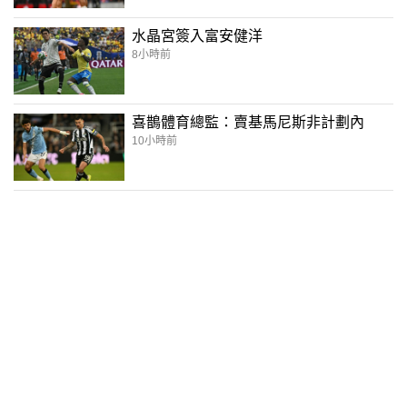
水晶宮簽入富安健洋
8小時前
喜鵲體育總監：賣基馬尼斯非計劃內
10小時前