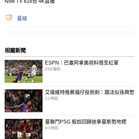
Now TV 616台 4K直播
曼城
相關新聞
ESPN：巴塞阿拿奧荷料借至紅軍
43分鐘前
艾達維特推薦福仔投熱刺：踢法似孫興慜
2小時前
曼聯鬥PSG 般奴回歸迪拿曼斯勢地標
6小時前