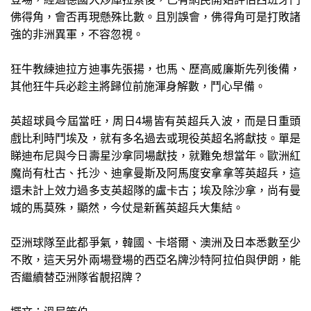
佛得角，會否再現懸殊比數。且別誤會，佛得角可是打敗諸
強的非洲異軍，不容忽視。
狂牛教練迪拉方迪事先張揚，也馬、歷高威廉斯先列後備，
其他狂牛兵必趁主將歸位前施渾身解數，鬥心早備。
英超球員今屆當旺，周日4場皆有英超兵入波，而是日重頭
戲比利時鬥埃及，就有多名過去或現役英超名將獻技。單是
睇迪布尼與今日壽星沙拿同場獻技，就難免想當年。歐洲紅
魔尚有杜古、托沙、迪拿曼斯及阿馬度安拿拿等英超兵，這
還未計上效力過多支英超隊的盧卡古；埃及除沙拿，尚有曼
城的馬莫殊，顯然，今仗是新舊英超兵大集結。
亞洲球隊至此都爭氣，韓國、卡塔爾、澳洲及日本悉數至少
不敗，這天另外兩場登場的西亞名牌沙特阿拉伯與伊朗，能
否繼續替亞洲隊省靚招牌？