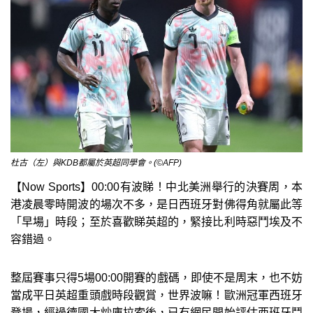
杜古（左）與KDB都屬於英超同學會。(©AFP)
【Now Sports】00:00有波睇！中北美洲舉行的決賽周，本
港凌晨零時開波的場次不多，是日西班牙對佛得角就屬此等
「早場」時段；至於喜歡睇英超的，緊接比利時惡鬥埃及不
容錯過。
整屆賽事只得5場00:00開賽的戲碼，即使不是周末，也不妨
當成平日英超重頭戲時段觀賞，世界波嘛！歐洲冠軍西班牙
登場，經過德國大炒庫拉索後，已有網民開始評估西班牙鬥