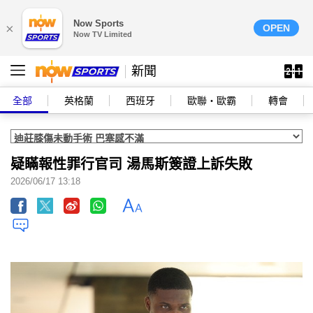
Now Sports
×
OPEN
Now TV Limited
新聞
全部
英格蘭
西班牙
歐聯‧歐霸
轉會
疑瞞報性罪行官司 湯馬斯簽證上訴失敗
2026/06/17 13:18