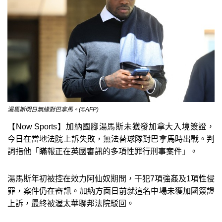
湯馬斯明日無緣對巴拿馬。(©AFP)
【Now Sports】加納國腳湯馬斯未獲發加拿大入境簽證，
今日在當地法院上訴失敗，無法替球隊對巴拿馬時出戰。判
詞指他「瞞報正在英國審訊的多項性罪行刑事案件」。
湯馬斯年初被控在效力阿仙奴期間，干犯7項強姦及1項性侵
罪，案件仍在審訊。加納方面日前就這名中場未獲加國簽證
上訴，最終被渥太華聯邦法院駁回。