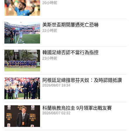
20小時前
美斯世盃期間屢遇死亡恐嚇
22小時前
韓國足總否認不當行為指控
23小時前
阿根廷足總撐恩芬天奴：及時認錯抵讚
2026/08/07 18:34
科蘭執教烏拉圭 9月領軍出戰友賽
2026/08/07 02:32