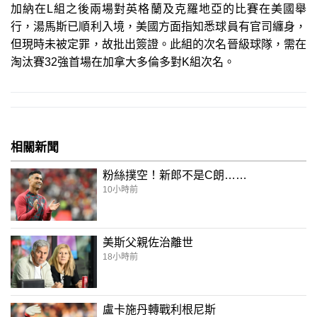
加納在L組之後兩場對英格蘭及克羅地亞的比賽在美國舉
行，湯馬斯已順利入境，美國方面指知悉球員有官司纏身，
但現時未被定罪，故批出簽證。此組的次名晉級球隊，需在
淘汰賽32強首場在加拿大多倫多對K組次名。
相關新聞
粉絲撲空！新郎不是C朗……
10小時前
美斯父親佐治離世
18小時前
盧卡施丹轉戰利根尼斯