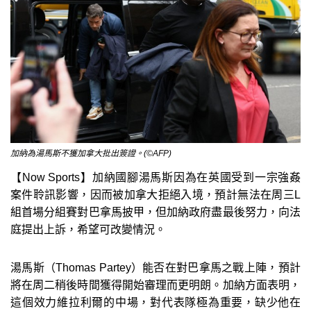
加納為湯馬斯不獲加拿大批出簽證。(©AFP)
【Now Sports】加納國腳湯馬斯因為在英國受到一宗強姦
案件聆訊影響，因而被加拿大拒絕入境，預計無法在周三L
組首場分組賽對巴拿馬披甲，但加納政府盡最後努力，向法
庭提出上訴，希望可改變情況。
湯馬斯（Thomas Partey）能否在對巴拿馬之戰上陣，預計
將在周二稍後時間獲得開始審理而更明朗。加納方面表明，
這個效力維拉利爾的中場，對代表隊極為重要，缺少他在