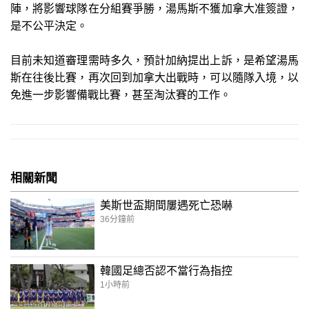
陣，將影響球隊在分組賽爭勝，湯馬斯不獲加拿大准簽證，
是不公平決定。
目前未知道審理需時多久，預計加納提出上訴，是希望湯馬
斯在往後比賽，再次回到加拿大出戰時，可以隨隊入境，以
免進一步影響備戰比賽，甚至淘汰賽的工作。
相關新聞
美斯世盃期間屢遇死亡恐嚇
36分鐘前
韓國足總否認不當行為指控
1小時前