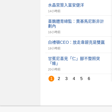
水晶宮簽入富安健洋
14小時前
喜鵲體育總監：賣基馬尼斯非計
劃內
16小時前
白禮頓CEO：放走韋碧克是雙贏
18小時前
甘賓尼喜見「仁」腳不整照突
「維」
20小時前
1
2
3
4
5
6