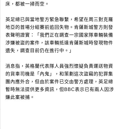
床，都被一掃而空。
英足總已與當地警方緊急聯繫，希望在周三對克羅
地亞的首場分組賽前追回失物。肯薩斯城警方則發
表聲明證實：「我們正在調查一宗國家隊車輛裝備
涉嫌被盜的案件，該車輛抵達肯薩斯城時發現物件
遺失，調查目前仍在進行中。」
消息指，英格蘭代表隊人員強烈懷疑負責運送物資
的貨車司機是「內鬼」，和策劃這次盜竊的犯罪集
團內應外合，但由於案件已交由警方處理，英足總
暫時無法提供更多資訊，但BBC表示已有兩人因涉
嫌此案被捕。