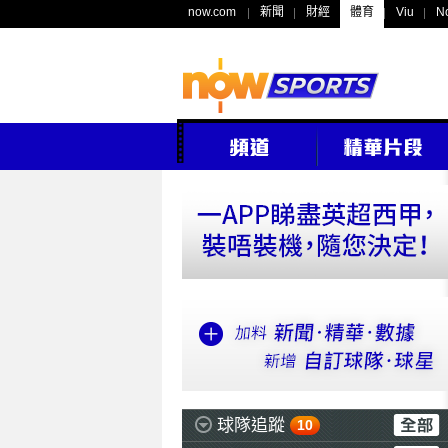
now.com
新聞
財經
體育
Viu
N
球隊追蹤
10