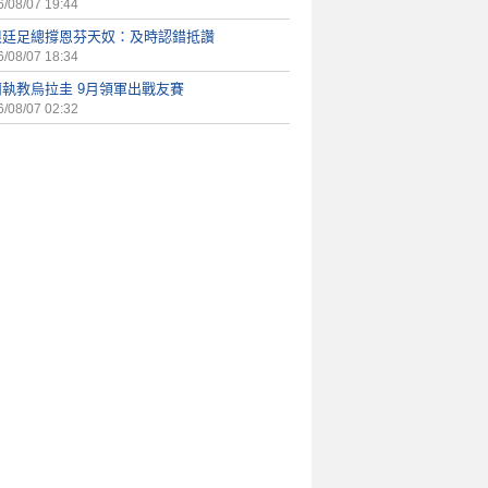
/08/07 19:44
根廷足總撐恩芬天奴：及時認錯抵讚
/08/07 18:34
蘭執教烏拉圭 9月領軍出戰友賽
/08/07 02:32