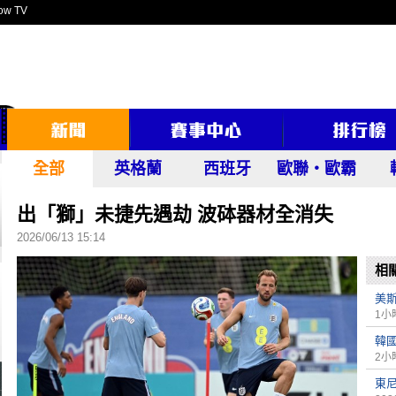
ow TV
全部
英格蘭
西班牙
歐聯‧歐霸
出「獅」未捷先遇劫 波砵器材全消失
2026/06/13 15:14
相
美
1小
韓
2小
東