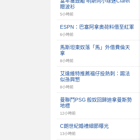
當年獲鼓勵 明斯向小球迷Claret
贈波衫
5小時前
ESPN：巴塞阿拿奧荷料借至紅軍
6小時前
馬斯坦東奴落「馬」外借費倫天
拿
8小時前
艾達維特推薦福仔投熱刺：踢法
似孫興慜
8小時前
曼聯鬥PSG 般奴回歸迪拿曼斯勢
地標
12小時前
C朗世紀婚禮細節曝光
13小時前