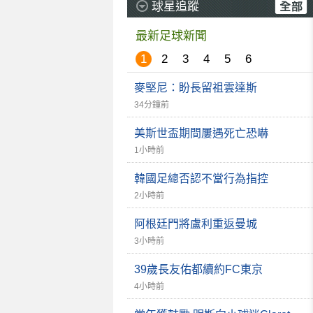
球星追蹤
最新足球新聞
1
2
3
4
5
6
麥堅尼：盼長留祖雲達斯
34分鐘前
美斯世盃期間屢遇死亡恐嚇
1小時前
韓國足總否認不當行為指控
2小時前
阿根廷門將盧利重返曼城
3小時前
39歲長友佑都續約FC東京
4小時前