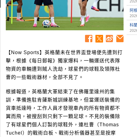
2026
阿
2026
科
2026
【Now Sports】英格蘭未在世界盃登場便先遭到打
擊，根據《每日郵報》獨家爆料，一輛運送代表隊
物資的車輛遭到賊人洗劫，球星們的球鞋及領隊杜
曹的一些戰術器材，全部不見了。
根據報道，英格蘭大軍結束了在佛羅里達州的集
訓，準備進駐肯薩斯城訓練基地，但當運送裝備的
貨車抵達時，工作人員才發現車內的所有物資都不
翼而飛，被搜刮到只剩下一顆足球。不見的裝備除
了有球星們個人訂製的球鞋外，連杜曹（Thomas
Tuchel）的戰術白板、戰術分析儀器甚至是按摩