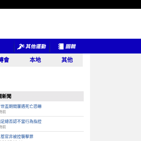
轉會
本地
其他
關新聞
斯世盃期間屢遇死亡恐嚇
時前
國足總否認不當行為指控
時前
尼惹官非被控襲擊罪