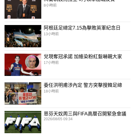
8小時前
阿根廷足總定7.15為擊敗英軍紀念日
13小時前
兌現奪冠承諾 加維染粉紅髮嚇親大家
17小時前
委任洪明甫涉內定 警方突擊搜韓足總
18小時前
恩芬天奴周三與FIFA高層召開緊急會議
2026/08/05 09:34