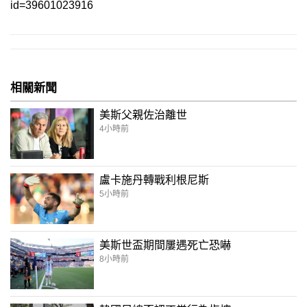
id=39601023916
相關新聞
美斯父親佐治離世
4小時前
盧卡施丹轉戰利根尼斯
5小時前
美斯世盃期間屢遇死亡恐嚇
8小時前