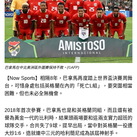
巴拿馬在中北美洲區外圍賽保持不敗。(©AFP)
【Now Sports】相隔8年，巴拿馬再度踏上世界盃決賽周舞
台，可惜身處包括英格蘭在內的「死亡L組」，要突圍相當
困難，但也未必全無機會。
2018年首次參賽，巴拿馬也是和英格蘭同組，而且還有被
譽為黃金一代的比利時，結果頭兩場要和這兩支實力超班的
球隊交手，合共失了9球，提早出局，當中對英格蘭一役遭
大炒1:6，造就連中三元的哈利簡尼成為該屆神射手。