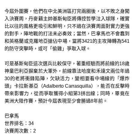
今屆外圍賽，他們在中北美洲區打完兩圈後，以不敗之身闖
入決賽周，丹麥籍主帥基斯甸臣將傳控哲學注入球隊，確實
比以往的風格更吸引和鮮明，只不過在決賽周面對實力更強
的對手，陣地戰的打法未必奏效；當然，巴拿馬也不會蠢到
和英格蘭或克羅地亞搶佔中場，當將3421的主攻陣轉為541
的防守突擊時，或可「偷雞」爭取入球。
可是基斯甸臣這次選兵比較保守，著重經驗而將前線的18歲
神童巴利亞摒棄於大軍外，前線靠法哈度和禾達文兩位年過
30的老將衝鋒陷陣，欠缺活力，變相要看中場線的「爆炸
頭」卡拉斯基亞（Adalberto Carrasquilla），能否在反擊時
帶來影響力，從而爭取獲得小組第3拼出線；同時，畢竟在
美洲大陸作賽，預計今屆表現至少會勝過8年前。
巴拿馬
世界排名：34
決賽周次數：2