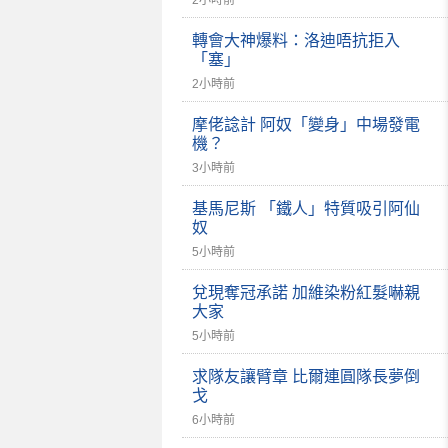
2小時前
轉會大神爆料：洛迪唔抗拒入
「塞」
2小時前
摩佬諗計 阿奴「變身」中場發電
機？
3小時前
基馬尼斯 「鐵人」特質吸引阿仙
奴
5小時前
兌現奪冠承諾 加維染粉紅髮嚇親
大家
5小時前
求隊友讓臂章 比爾連圓隊長夢倒
戈
6小時前