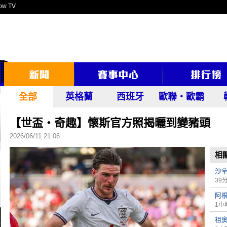
ow TV
全部
英格蘭
西班牙
歐聯‧歐霸
【世盃‧奇趣】懷斯官方照揭曬到變豬頭
2026/06/11 21:06
相
沙
39
阿根
1小
祖