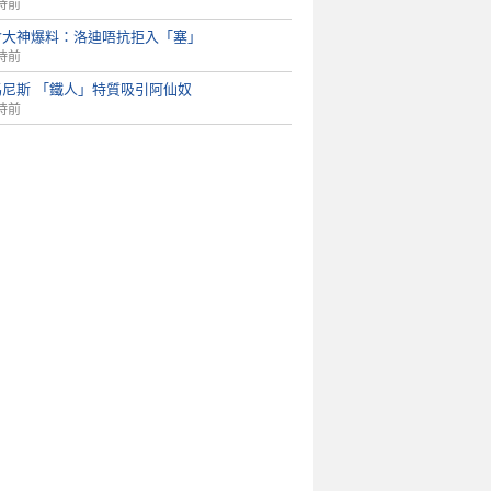
時前
會大神爆料：洛迪唔抗拒入「塞」
時前
馬尼斯 「鐵人」特質吸引阿仙奴
時前