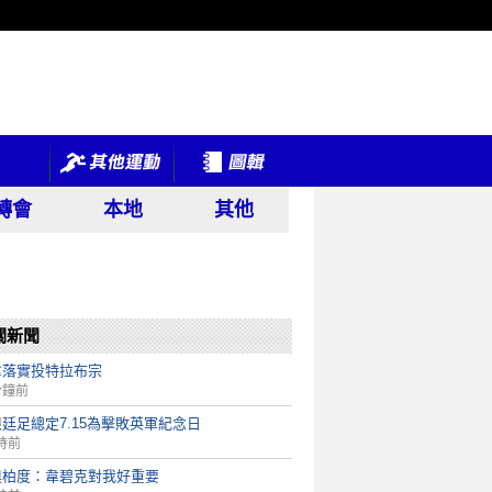
轉會
本地
其他
關新聞
拿落實投特拉布宗
分鐘前
廷足總定7.15為擊敗英軍紀念日
時前
奧柏度：韋碧克對我好重要