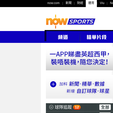
now.com
新聞
財經
體育
Viu
N
球隊追蹤
12