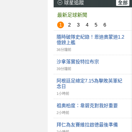
球星追蹤
最新足球新聞
1
2
3
4
5
6
隨時破隊史紀錄！恩迪奧蒙迪1.2
億鎊上艦
36分鐘前
沙拿落實投特拉布宗
39分鐘前
阿根廷足總定7.15為擊敗英軍紀
念日
1小時前
祖奧柏度：韋碧克對我好重要
2小時前
拜仁為友賽維拉啟德最後準備