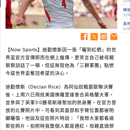
2小
轉
2小
基
5小
【Now Sports】迪勤懷斯因一張「曬到紅晒」的世
界盃官方宣傳照而在網上瘋傳，更笑言自己被母親
狠狠訓話了一頓，但這無阻他為「三獅軍團」點燃
今屆世界盃奪冠希望的決心。
迪勤懷斯（Declan Rice）為阿仙奴戰罷歐聯決賽
後，上周六已飛抵美國佛羅里達會合英格蘭大軍，
並參與了英軍3:0勝哥斯達黎加的熱身賽，在官方發
放的比賽照片中，可看到其面部和手臂位置都被明
顯曬傷，他談及這些照片時說：「我想大家都看過
那些照片，拍照時我整個人都是通紅，母親直頭想