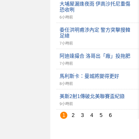
大埔屋漏逢夜雨 伊高沙托尼重傷
恐收咧
6小時前
委任洪明甫涉內定 警方突擊搜韓
足總
7小時前
阿迪達撮合 洛哥出「廠」投拖肥
7小時前
馬利斯卡：曼城將變得更好
8小時前
美斯2射1傳破北美聯賽盃紀錄
9小時前
1
2
3
4
5
6