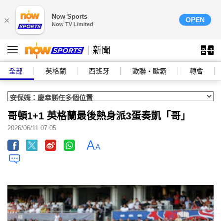
Now Sports
×
OPEN
Now TV Limited
新聞
全部
英格蘭
西班牙
歐聯‧歐霸
轉會
哥頓1+1 英格蘭最後熱身派3蛋奏凱「哥」
2026/06/11 07:05