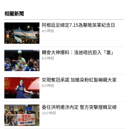
相關新聞
阿根廷足總定7.15為擊敗英軍紀念日
4小時前
轉會大神爆料：洛迪唔抗拒入「塞」
6小時前
兌現奪冠承諾 加維染粉紅髮嚇親大家
8小時前
委任洪明甫涉內定 警方突擊搜韓足總
10小時前