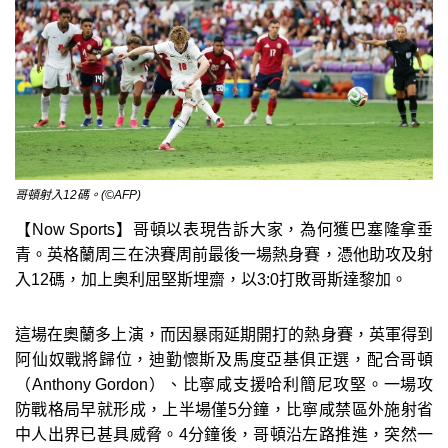
哥頓射入12碼。(©AFP)
【Now Sports】哥頓以表現告訴大家，為何獲巴塞隆拿垂
青。英格蘭周三在決賽周前最後一場熱身賽，憑他助攻及射
入12碼，加上奧利屈堅斯埋齋，以3:0打敗哥斯達黎加。
這場在奧蘭多上演，而因暴雨延期開打的熱身賽，英軍得到
阿仙奴戰將歸位，迪勤懷斯及馬度亞基俱正選，配合哥頓
（Anthony Gordon）、比寧咸支援哈利簡尼攻堅。一場攻
防戰格局早就形成，上半場僅5分鐘，比寧咸禁區外施射省
中人出界已甚具威脅。4分鐘後，哥頓沿左路推進，突然一