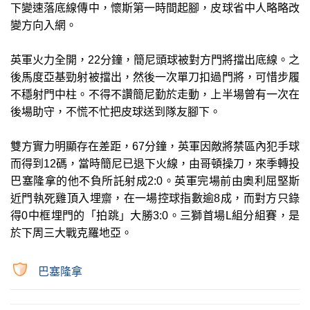
下變速落底線傳中，懷斯第一時間起腳，皮球省中人略略改
變方向入網。
英軍火力全開，22分鐘，簡尼頭球被對方門將擋出底線。之
後馬度亞基勁射被擋出，然後一次單刀扣過門將，可惜步履
不穩射門中柱。不得不讚簡尼勤於走動，上半場曾有一次在
後場助守，不慌不忙把皮球送到隊友腳下。
雙方實力明顯存在差距，67分鐘，英軍因敵將禁區內犯手球
而得到12碼，當時簡尼已退下火線，由哥頓操刀，來季轉投
巴塞隆拿的他不負所託射成2:0。英軍完場前由奧利屈堅斯
近門執死雞頂入埋齋，在一場控球指數逾8成，而對方只錄
得0中框埋門的「拍跳」大勝3:0。三獅首場L組分組賽，是
於下周三大戰克羅地亞。
巴塞隆拿