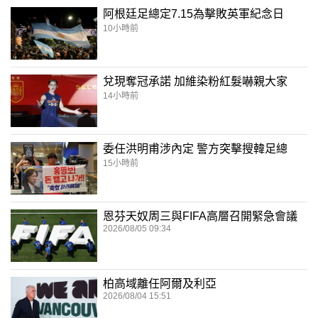
阿根廷足總定7.15為擊敗英軍紀念日
10小時前
兌現奪冠承諾 加維染粉紅髮嚇親大家
14小時前
委任洪明甫涉內定 警方突擊搜韓足總
15小時前
恩芬天奴周三與FIFA高層召開緊急會議
2026/08/05 09:34
柏高域離任阿爾及利亞
2026/08/04 15:51