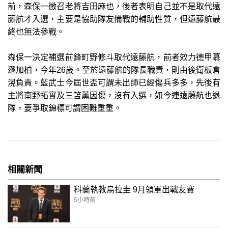
前，森保一徵召老將吉田麻也，後者表明自己並不是取代遠
藤航才入選，主要是協助隊友備戰的輔助性質，但遠藤航最
終也無法參戰。
森保一決定補選前鋒町野修斗取代遠藤航，前者效力德甲慕
遜加柏，今年26歲。至於遠藤航的隊長職責，則由後衛板倉
滉負責。藍武士今屆世盃可謂未出師已經傷兵多多，先後有
主將南野拓實及三笘薰因傷，沒有入選，如今連遠藤航也退
隊，要爭取錦標可謂困難重重。
相關新聞
科蘭執教烏拉圭 9月領軍出戰友賽
5小時前