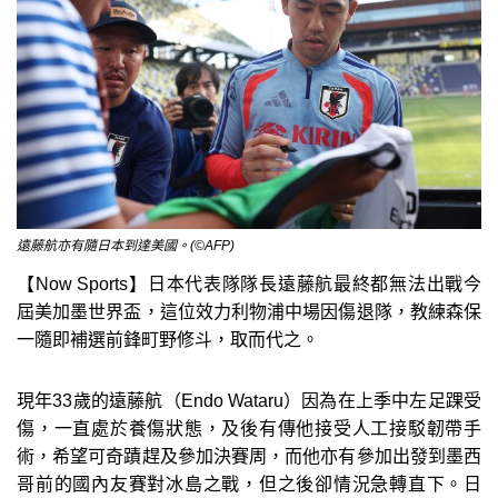
遠藤航亦有隨日本到達美國。(©AFP)
【Now Sports】日本代表隊隊長遠藤航最終都無法出戰今
屆美加墨世界盃，這位效力利物浦中場因傷退隊，教練森保
一隨即補選前鋒町野修斗，取而代之。
現年33歲的遠藤航（Endo Wataru）因為在上季中左足踝受
傷，一直處於養傷狀態，及後有傳他接受人工接駁韌帶手
術，希望可奇蹟趕及參加決賽周，而他亦有參加出發到墨西
哥前的國內友賽對冰島之戰，但之後卻情況急轉直下。日