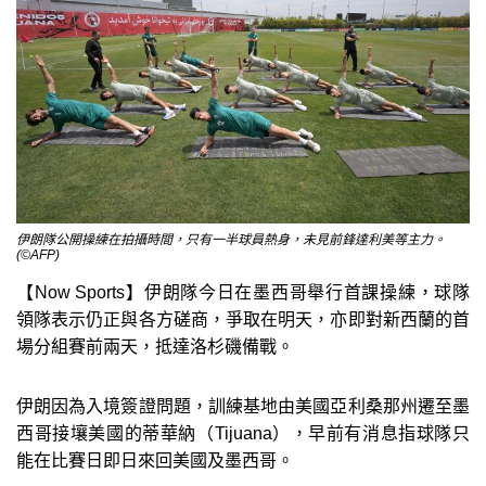
伊朗隊公開操練在拍攝時間，只有一半球員熱身，未見前鋒達利美等主力。
(©AFP)
【Now Sports】伊朗隊今日在墨西哥舉行首課操練，球隊
領隊表示仍正與各方磋商，爭取在明天，亦即對新西蘭的首
場分組賽前兩天，抵達洛杉磯備戰。
伊朗因為入境簽證問題，訓練基地由美國亞利桑那州遷至墨
西哥接壤美國的蒂華納（Tijuana），早前有消息指球隊只
能在比賽日即日來回美國及墨西哥。