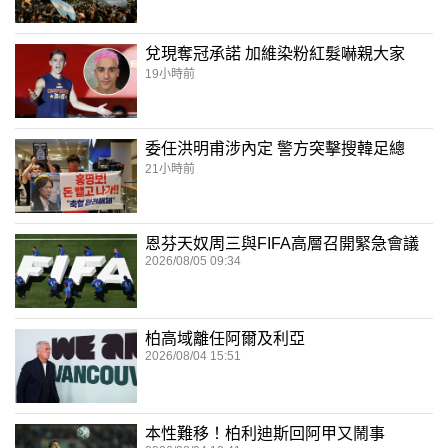
兌現奪冠承諾 加維染粉紅髮嚇親大家
19小時前
委任洪明甫涉內定 警方突擊搜韓足總
21小時前
恩芬天奴周三與FIFA高層召開緊急會議
2026/08/05 09:34
柏高域離任阿爾及利亞
2026/08/04 15:51
本性難移！柏利迪斯回阿甲又鬧事