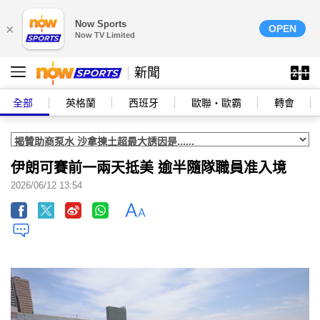
Now Sports
×
OPEN
Now TV Limited
新聞
全部
英格蘭
西班牙
歐聯‧歐霸
轉會
伊朗可賽前一兩天抵美 逾半隨隊職員准入境
2026/06/12 13:54