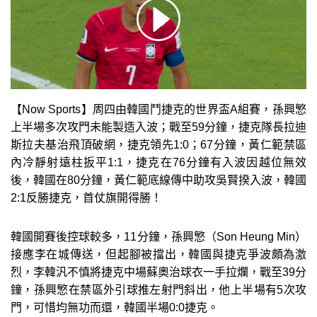
【Now Sports】周四由韓國鬥捷克的世界盃A組賽，孫興慜
上半場多次攻門未能製造入波；戰至59分鐘，捷克隊長拉迪
斯拉夫基治飛頂破網，捷克領先1:0；67分鐘，黃仁範禁區
內冷靜射遠柱扳平1:1，捷克在76分鐘有入波因越位無效
後，韓國在80分鐘，黃仁範底線傳中助攻吳賢揆入波，韓國
2:1反勝捷克，首仗旗開得勝！
韓國開賽後控球較多，11分鐘，孫興慜（Son Heung Min）
接應李在城傳送，但起腳被擋出，韓國與捷克爭波頗為激
烈，李韓汎不慎將捷克中場蘇奧治球衣一手拉爛，戰至39分
鐘，孫興慜在禁區外引球推左射門斜出，他上半場有5次攻
門，可惜均無功而還，韓國半場0:0捷克。