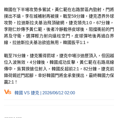
韓國在下半場攻勢多嘗試，黃仁範在右路禁區內勁射，門將
撲出不遠，李在城補射再被撲，戰至59分鐘，捷克憑界外球
攻勢，拉迪斯拉夫基治飛頂破網，捷克領先1:0，67分鐘，
李剛仁妙傳予黃仁範，後者冷靜截停皮球後，阻擋衝前的門
將及守衛，選擇輕力射向遠柱空門，皮球彈地後再過白界
線，拉迪斯拉夫基治欲追無用，韓國扳平1:1。
戰至76分鐘，捷克獲得罰球，捷克中場沙迪歷頂入，但因越
位入波無效，4分鐘後，韓國成功反擊，黃仁範在右路底線
傳中，吳賢揆搶位射入，韓國反超前2:1，82分鐘，捷克前
鋒荷錫近門起腳，幸好韓國門將金承奎撲出，最終韓國力保
贏2:1！
韓國 VS 捷克 | 2026/06/12 02:00