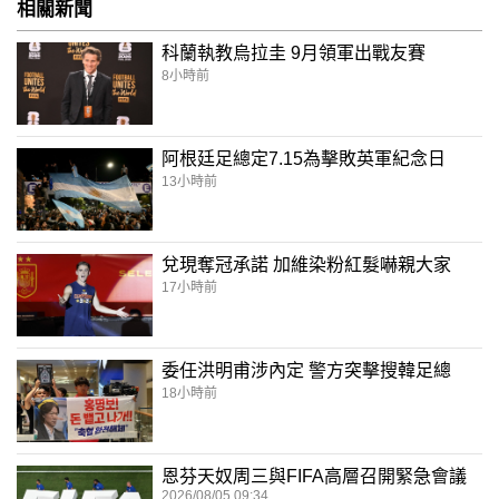
相關新聞
科蘭執教烏拉圭 9月領軍出戰友賽
8小時前
阿根廷足總定7.15為擊敗英軍紀念日
13小時前
兌現奪冠承諾 加維染粉紅髮嚇親大家
17小時前
委任洪明甫涉內定 警方突擊搜韓足總
18小時前
恩芬天奴周三與FIFA高層召開緊急會議
2026/08/05 09:34