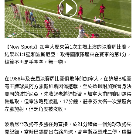
【Now Sports】加拿大歷來第1次主場上演的決賽周比賽，
結果以1:1逼和波斯尼亞，取得國家隊歷來在賽事的第1分，
總算不再是手空空，無一物。
在1986年及去屆決賽周比賽俱敗陣的加拿大，在這場B組賽
有王牌球員阿方素戴維斯因傷避戰，至於透過附加賽晉身決
賽周的波斯尼亞，先收起老將迪斯高。加拿大甫開賽即踢得
較進取，但章法略見凌亂，17分鐘，莊拿芬大衛一次禁區內
左腳施射，但乏角度被沒收。
波斯尼亞攻勢不多勝在夠直接，於21分鐘藉一個角球攻勢先
開紀錄，當時巴錫開出右路角球，高拿斯亞頭球二傳，盧傑