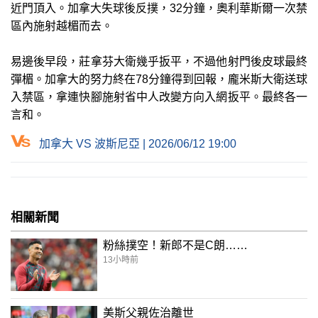
近門頂入。加拿大失球後反撲，32分鐘，奧利華斯爾一次禁
區內施射越楣而去。
易邊後早段，莊拿芬大衛幾乎扳平，不過他射門後皮球最終
彈楣。加拿大的努力終在78分鐘得到回報，龐米斯大衛送球
入禁區，拿連快腳施射省中人改變方向入網扳平。最終各一
言和。
加拿大 VS 波斯尼亞 | 2026/06/12 19:00
相關新聞
粉絲撲空！新郎不是C朗……
13小時前
美斯父親佐治離世