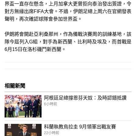
界盃一直存在懸念，上月加拿大更曾拒向泰治發出簽證，令
對方無緣出席FIFA大會。不過，伊朗足總上周六在官網發表
聲明，再次確認球隊會參加世界盃。
伊朗將會開赴亞利桑那州，作為備戰決賽周的訓練基地，該
隊今屆列入G組，對手為新西蘭、比利時及埃及，而首戰是
6月15日在洛杉磯鬥新西蘭。
相關新聞
阿根廷足總撐恩芬天奴：及時認錯抵讚
6小時前
科蘭執教烏拉圭 9月領軍出戰友賽
22小時前