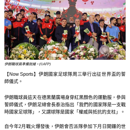
伊朗職球員準備就緒。(©AFP)
【Now Sports】伊朗國家足球隊周三舉行出征世界盃的誓
師儀式。
伊朗職球員這天在德黑蘭廣場身穿紅黑顏色的運動服，參與
誓師儀式，伊朗足總會長泰治指出「我們的國家隊是一支戰
時國家足球隊」，又謂球隊是國家「權威與抵抗的支柱」。
自今年2月戰火爆發後，伊朗會否派隊參加下月日開鑼的世