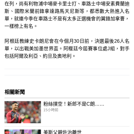
在列，尚有利物浦中場麥卡里士打、車路士中場安素費蘭迪
斯、國際米蘭前鋒拿達路馬天尼斯等，都悉數大熱進入名
單，就連今季在車路士不是有太多正選機會的翼鋒加拿曹，
一樣榜上有名。
阿根廷教練史卡朗尼會在今個月30日前，決選最後26人名
單，以出戰美加墨世界盃。阿椻廷今屆賽事位處J組，對手
包括阿爾及利亞、約旦及奧地利。
相關新聞
粉絲撲空！新郎不是C朗……
15小時前
美斯父親佐治離世