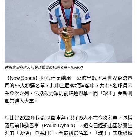
迪巴拿沒有進入阿根廷戰世盃初選名單。(©AFP)
【Now Sports】阿根廷足總周一公佈出戰下月世界盃決賽
周的55人初選名單，其中上屆奪標陣容中，共有5名球員不
在今次之列，包括效力羅馬前鋒迪巴拿，而「球王」美斯則
如常進入大軍。
相比起2022年世盃冠軍陣容，共有5人不在今次名單，包括
羅馬前鋒迪巴拿（Paulo Dybala），還有已經退出國際賽生
涯的「天使」迪馬利亞。至於初選名單，「球王」美斯必然