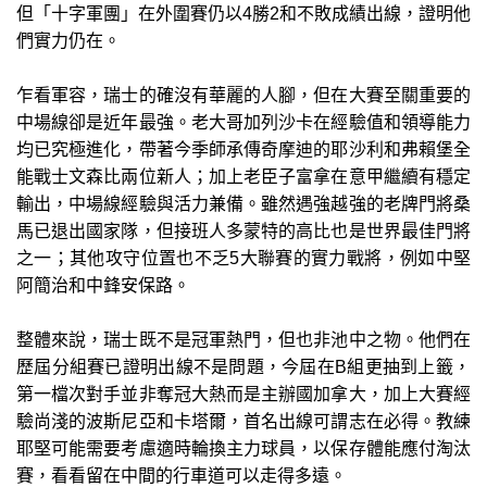
但「十字軍團」在外圍賽仍以4勝2和不敗成績出線，證明他
們實力仍在。
乍看軍容，瑞士的確沒有華麗的人腳，但在大賽至關重要的
中場線卻是近年最強。老大哥加列沙卡在經驗值和領導能力
均已究極進化，帶著今季師承傳奇摩迪的耶沙利和弗賴堡全
能戰士文森比兩位新人；加上老臣子富拿在意甲繼續有穩定
輸出，中場線經驗與活力兼備。雖然遇強越強的老牌門將桑
馬已退出國家隊，但接班人多蒙特的高比也是世界最佳門將
之一；其他攻守位置也不乏5大聯賽的實力戰將，例如中堅
阿簡治和中鋒安保路。
整體來說，瑞士既不是冠軍熱門，但也非池中之物。他們在
歷屆分組賽已證明出線不是問題，今屆在B組更抽到上籤，
第一檔次對手並非奪冠大熱而是主辦國加拿大，加上大賽經
驗尚淺的波斯尼亞和卡塔爾，首名出線可謂志在必得。教練
耶堅可能需要考慮適時輪換主力球員，以保存體能應付淘汰
賽，看看留在中間的行車道可以走得多遠。