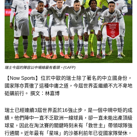
瑞士今屆的陣容以中場線最有看頭。(©AFP)
【Now Sports】位於中歐的瑞士除了著名的中立國身份，
國家隊亦貫徹了這種中庸之道，今屆世界盃繼續不亢不卑地
砥礪前行。 撰文：林嘉博
瑞士已經連續3屆世界盃於16強止步，是一個中規中矩的成
績。他們陣中一直不乏歐洲一線球員，卻一直未能出產頂級
球星，因此在淘汰賽的關鍵時刻未有「救世主」帶領球隊強
行通關。近年最有「星味」的沙基利前年已從國家隊榮休，