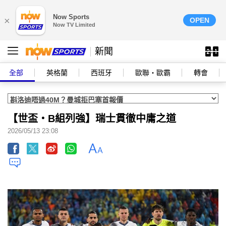
Now Sports
×
OPEN
Now TV Limited
新聞
全部
英格蘭
西班牙
歐聯‧歐霸
轉會
【世盃‧B組列強】瑞士貫徹中庸之道
2026/05/13 23:08