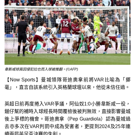
韋斯咸球員因侵犯拉也而入球被推翻。(©AFP)
【Now Sports】曼城領隊哥迪奧拿前將VAR比喻為「擲
毫」，直言自該系統引入英格蘭球壇以來，他從未信任過。
英超日前再度捲入VAR爭議，阿仙奴1:0小勝韋斯咸一役，
鎚仔幫的補時入球經長時間覆檢後被判無效，直接影響曼城
後上爭標的機會。哥迪奧拿（Pep Guardiola）認為曼城過
去亦多次在VAR判罰中成為受害者，更提到2024及25年連
續兩屆英足盃決賽的失利。