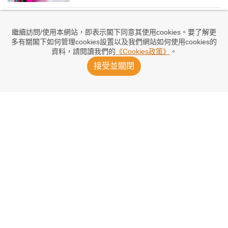
艾達拿拜奧：梅迪歷訓練強度猶如怪物
3小時前
繼續訪問/使用本網站，即表示閣下同意其使用cookies。要了解更
多有關閣下如何管理cookies設置以及我們網站如何使用cookies的
資料，請閱讀我們的
《Cookies政策》
。
刷英門將身價 列斯聯45M簽查福特
接受並關閉
8小時前