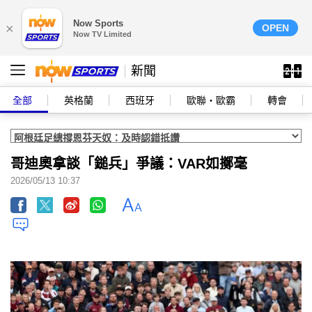
Now Sports
×
OPEN
Now TV Limited
新聞
全部
英格蘭
西班牙
歐聯‧歐霸
轉會
哥迪奧拿談「鎚兵」爭議：VAR如擲毫
2026/05/13 10:37