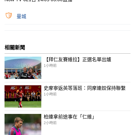
曼城
相關新聞
【拜仁友賽維拉】正選名單出爐
1小時前
史摩寧返英等落班：同摩連奴保持聯繫
1小時前
柏連拿前途事在「仁維」
2小時前