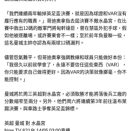
「我們連續兩年輸掉英足盃決賽，就是因為球證和VAR沒有
履行應有的職責，」哥迪奧拿指去屆決賽不敵水晶宮，在比
賽中救出12碼的敵軍門將甸軒達臣，曾在禁區外犯手球，假
如他被逐離場，或許賽果會不一樣；至於前年負曼聯一役，
這名曼城主帥亦認為有兩球12碼漏判。
儘管怨氣難平，但哥迪奧拿強調教練和球員只能做好本份：
「我很久以前就學會了，永遠不要信任這些東西（VAR），
你只能要求自己做得更好。因為VAR的決策就像擲毫，你不
能控制。」
曼城將於周三英超對水晶宮，必須取勝才能將落後兵工廠的
分數縮窄至兩分。另外，他們周六將連續第3年前往溫布萊
踢決賽，與車路士爭奪英足盃錦標。
英超 曼城 對 水晶宮
Now TV 621台 14/05 03:00直播