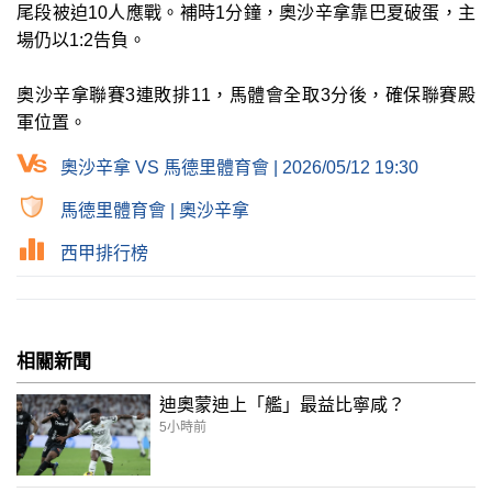
尾段被迫10人應戰。補時1分鐘，奧沙辛拿靠巴夏破蛋，主
場仍以1:2告負。
奧沙辛拿聯賽3連敗排11，馬體會全取3分後，確保聯賽殿
軍位置。
奧沙辛拿 VS 馬德里體育會 | 2026/05/12 19:30
馬德里體育會
|
奧沙辛拿
西甲排行榜
相關新聞
迪奧蒙迪上「艦」最益比寧咸？
5小時前