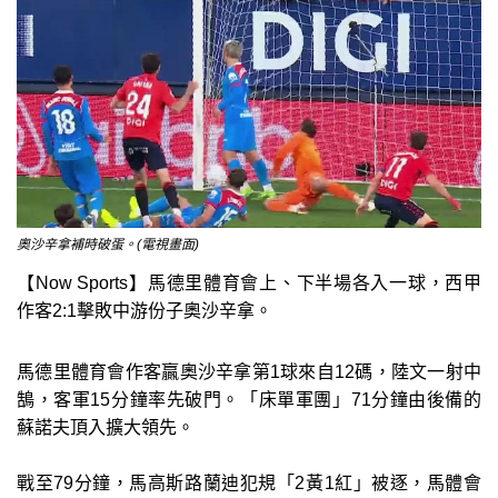
奧沙辛拿補時破蛋。(電視畫面)
【Now Sports】馬德里體育會上、下半場各入一球，西甲
作客2:1擊敗中游份子奧沙辛拿。
馬德里體育會作客贏奧沙辛拿第1球來自12碼，陸文一射中
鵠，客軍15分鐘率先破門。「床單軍團」71分鐘由後備的
蘇諾夫頂入擴大領先。
戰至79分鐘，馬高斯路蘭迪犯規「2黃1紅」被逐，馬體會