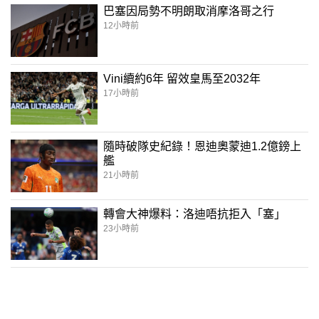
巴塞因局勢不明朗取消摩洛哥之行
12小時前
Vini續約6年 留效皇馬至2032年
17小時前
隨時破隊史紀錄！恩迪奧蒙迪1.2億鎊上
艦
21小時前
轉會大神爆料：洛迪唔抗拒入「塞」
23小時前