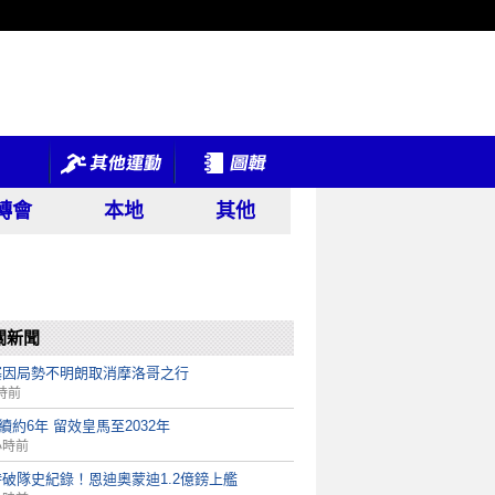
轉會
本地
其他
關新聞
塞因局勢不明朗取消摩洛哥之行
時前
ni續約6年 留效皇馬至2032年
小時前
破隊史紀錄！恩迪奧蒙迪1.2億鎊上艦