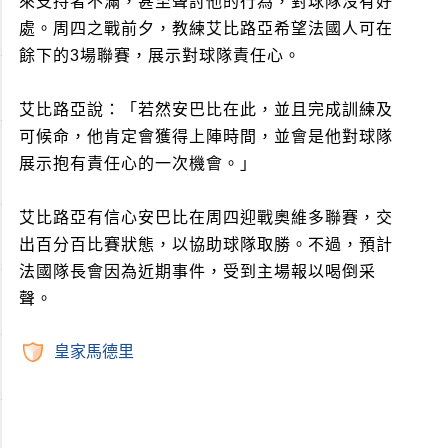
來支持者不滿，甚至聲討他的行為，對球隊沒有好
處。周四之戰前夕，教練艾比路亞希望法國人可在
餘下的3場聯賽，展示對球隊責任心。
艾比路亞說：「若然安巴比在此，並且完成訓練及
可候命，他肯定會獲得上陣時間，並會是他對球隊
展示抱有責任心的一次機會。」
艾比路亞有信心安巴比在周四迎戰奧維多聯賽，交
出百分百比賽狀態，以協助球隊取勝。不過，預計
法國隊長會因為近期事件，受到主場報以喝倒采
聲。
皇家馬德里