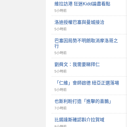
維拉訪港 狂迷Kidd論盡看點
5小時前
洛迪授權巴塞與曼城接洽
5小時前
巴塞因局勢不明朗取消摩洛哥之
行
5小時前
劉舜文：我需要睇拜仁
5小時前
「仁維」會師啟德 紐亞正選落場
5小時前
也斯利盼打造「進擊的喜鵲」
7小時前
比錫達斯確認斟介拉賀域
8小時前