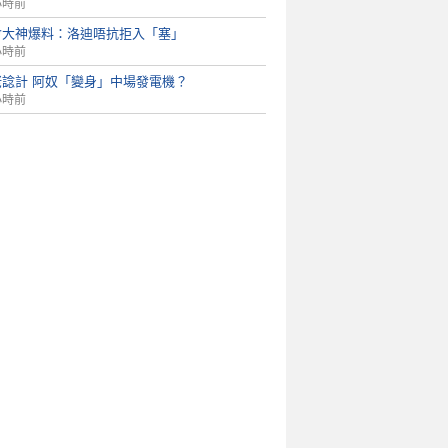
小時前
會大神爆料：洛迪唔抗拒入「塞」
小時前
佬諗計 阿奴「變身」中場發電機？
小時前