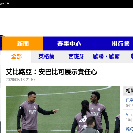
ow TV
全部
英格蘭
西班牙
歐聯‧歐霸
艾比路亞：安巴比可展示責任心
2026/05/13 21:57
相
巴
5小
Vi
10
隨時