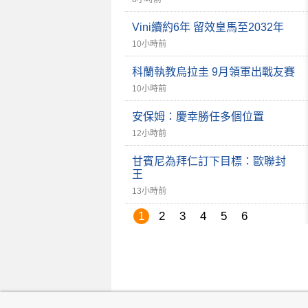
Vini續約6年 留效皇馬至2032年
10小時前
科蘭執教烏拉圭 9月領軍出戰友賽
10小時前
安保姆：慶幸勝任多個位置
12小時前
甘賓尼為拜仁訂下目標：歐聯封
王
13小時前
1
2
3
4
5
6