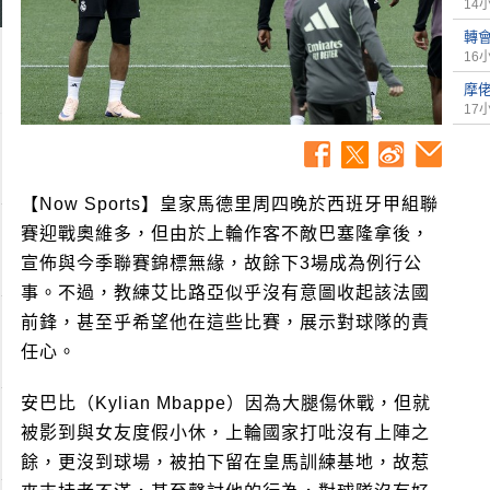
14
轉
16
摩
17
【Now Sports】皇家馬德里周四晚於西班牙甲組聯
賽迎戰奧維多，但由於上輪作客不敵巴塞隆拿後，
宣佈與今季聯賽錦標無緣，故餘下3場成為例行公
事。不過，教練艾比路亞似乎沒有意圖收起該法國
前鋒，甚至乎希望他在這些比賽，展示對球隊的責
任心。
安巴比（Kylian Mbappe）因為大腿傷休戰，但就
被影到與女友度假小休，上輪國家打吡沒有上陣之
餘，更沒到球場，被拍下留在皇馬訓練基地，故惹