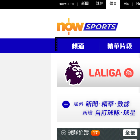
now.com
新聞
財經
體育
Viu
N
球隊追蹤
17