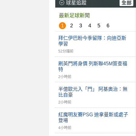
球星追蹤
最新足球新聞
1
2
3
4
5
6
拜仁伊巴盼今季留隊：向迪亞斯
學習
52分鐘前
刷英門將身價 列斯聯45M簽查福
特
2小時前
半億歐元入「門」 阿基奧治：無
比自豪
2小時前
紅魔明友賽PSG 迪拿曼斯或處子
登場
4小時前