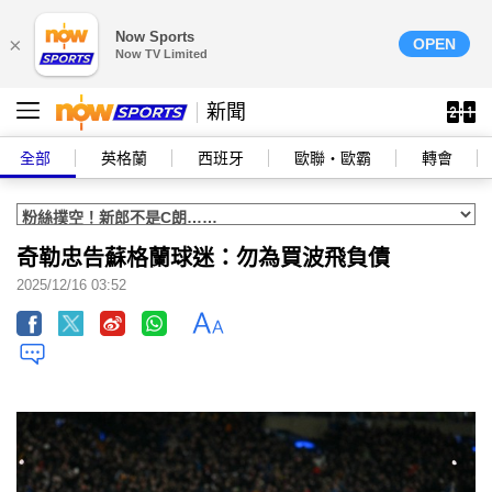
Now Sports
×
OPEN
Now TV Limited
新聞
全部
英格蘭
西班牙
歐聯‧歐霸
轉會
奇勒忠告蘇格蘭球迷：勿為買波飛負債
2025/12/16 03:52