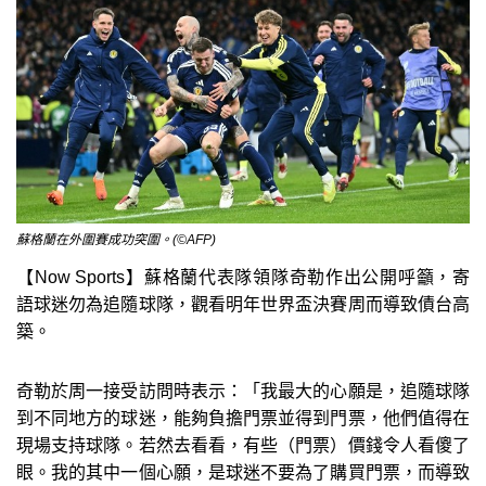
蘇格蘭在外圍賽成功突圍。(©AFP)
【Now Sports】蘇格蘭代表隊領隊奇勒作出公開呼籲，寄
語球迷勿為追隨球隊，觀看明年世界盃決賽周而導致債台高
築。
奇勒於周一接受訪問時表示：「我最大的心願是，追隨球隊
到不同地方的球迷，能夠負擔門票並得到門票，他們值得在
現場支持球隊。若然去看看，有些（門票）價錢令人看傻了
眼。我的其中一個心願，是球迷不要為了購買門票，而導致