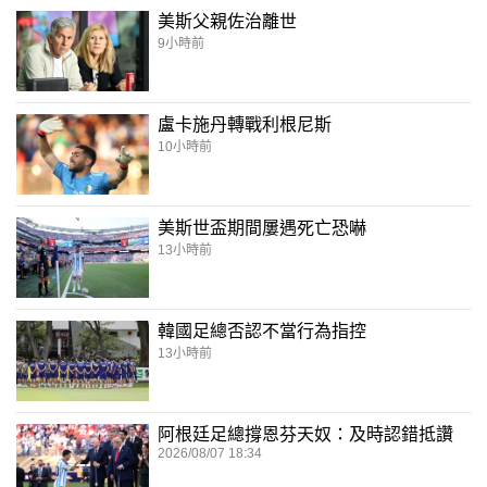
美斯父親佐治離世
9小時前
盧卡施丹轉戰利根尼斯
10小時前
美斯世盃期間屢遇死亡恐嚇
13小時前
韓國足總否認不當行為指控
13小時前
阿根廷足總撐恩芬天奴：及時認錯抵讚
2026/08/07 18:34