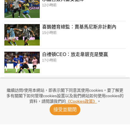
12小時前
喜鵲體育總監：賣基馬尼斯非計劃內
15小時前
白禮頓CEO：放走韋碧克是雙贏
17小時前
比恩迪殊外借切爾達
19小時前
繼續訪問/使用本網站，即表示閣下同意其使用cookies。要了解更
多有關閣下如何管理cookies設置以及我們網站如何使用cookies的
資料，請閱讀我們的
《Cookies政策》
。
拜仁啟德友賽2：1挫維拉
接受並關閉
20小時前