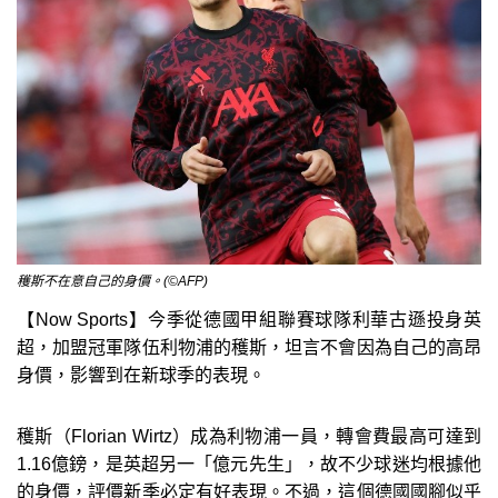
穫斯不在意自己的身價。(©AFP)
【Now Sports】今季從德國甲組聯賽球隊利華古遜投身英
超，加盟冠軍隊伍利物浦的穫斯，坦言不會因為自己的高昂
身價，影響到在新球季的表現。
穫斯（Florian Wirtz）成為利物浦一員，轉會費最高可達到
1.16億鎊，是英超另一「億元先生」，故不少球迷均根據他
的身價，評價新季必定有好表現。不過，這個德國國腳似乎