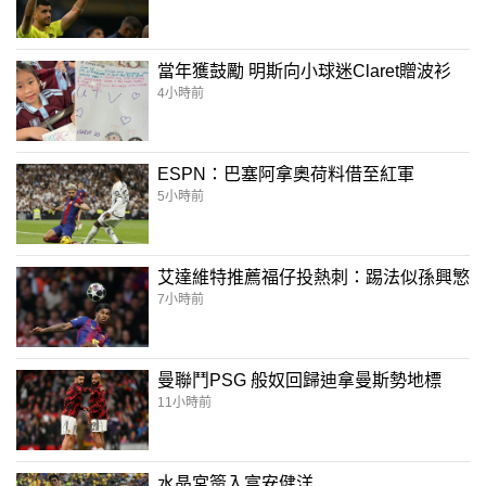
當年獲鼓勵 明斯向小球迷Claret贈波衫
4小時前
ESPN：巴塞阿拿奧荷料借至紅軍
5小時前
艾達維特推薦福仔投熱刺：踢法似孫興慜
7小時前
曼聯鬥PSG 般奴回歸迪拿曼斯勢地標
11小時前
水晶宮簽入富安健洋