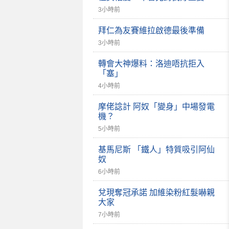
3小時前
拜仁為友賽維拉啟德最後準備
3小時前
轉會大神爆料：洛迪唔抗拒入
「塞」
4小時前
摩佬諗計 阿奴「變身」中場發電
機？
5小時前
基馬尼斯 「鐵人」特質吸引阿仙
奴
6小時前
兌現奪冠承諾 加維染粉紅髮嚇親
大家
7小時前