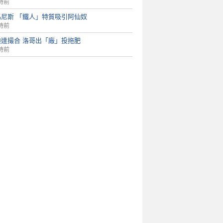
時前
馬尼斯 「鐵人」特質吸引阿仙奴
時前
迪達撮合 洛哥出「廠」投拖肥
時前