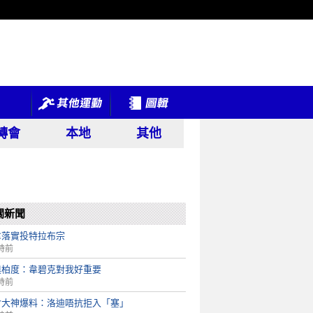
轉會
本地
其他
關新聞
拿落實投特拉布宗
時前
奧柏度：韋碧克對我好重要
時前
會大神爆料：洛迪唔抗拒入「塞」