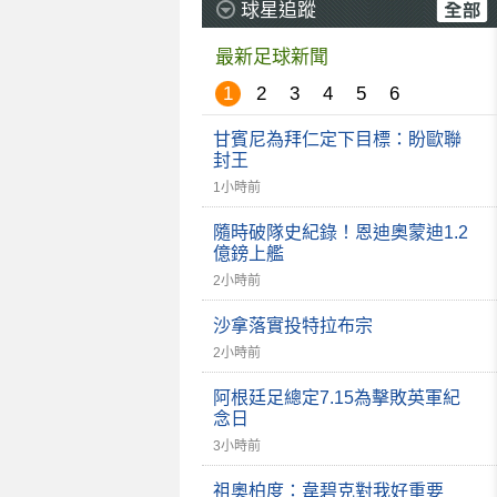
球星追蹤
最新足球新聞
1
2
3
4
5
6
甘賓尼為拜仁定下目標：盼歐聯
封王
1小時前
隨時破隊史紀錄！恩迪奧蒙迪1.2
億鎊上艦
2小時前
沙拿落實投特拉布宗
2小時前
阿根廷足總定7.15為擊敗英軍紀
念日
3小時前
祖奧柏度：韋碧克對我好重要