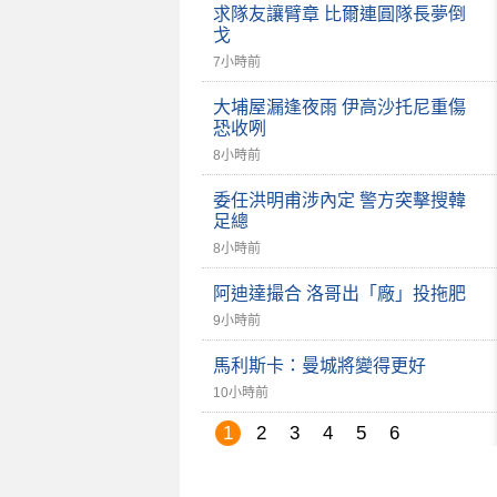
求隊友讓臂章 比爾連圓隊長夢倒
戈
7小時前
大埔屋漏逢夜雨 伊高沙托尼重傷
恐收咧
8小時前
委任洪明甫涉內定 警方突擊搜韓
足總
8小時前
阿迪達撮合 洛哥出「廠」投拖肥
9小時前
馬利斯卡：曼城將變得更好
10小時前
1
2
3
4
5
6