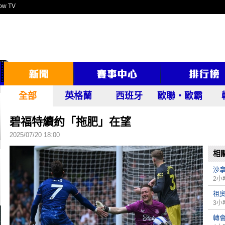
ow TV
全部
英格蘭
西班牙
歐聯‧歐霸
碧福特續約「拖肥」在望
2025/07/20 18:00
相
沙
2小
祖
3小
轉