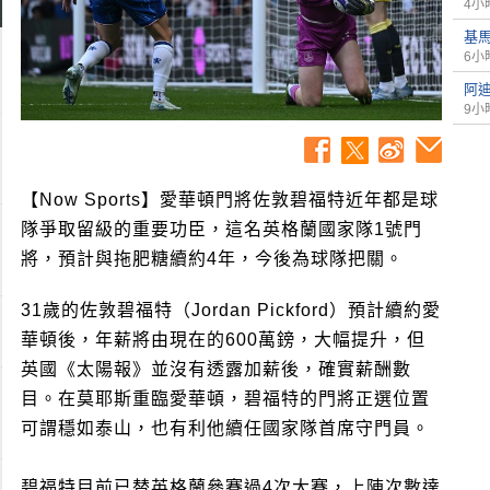
4小
基
6小
阿
9小
【Now Sports】愛華頓門將佐敦碧福特近年都是球
隊爭取留級的重要功臣，這名英格蘭國家隊1號門
將，預計與拖肥糖續約4年，今後為球隊把關。
31歲的佐敦碧福特（Jordan Pickford）預計續約愛
華頓後，年薪將由現在的600萬鎊，大幅提升，但
英國《太陽報》並沒有透露加薪後，確實薪酬數
目。在莫耶斯重臨愛華頓，碧福特的門將正選位置
可謂穩如泰山，也有利他續任國家隊首席守門員。
碧福特目前已替英格蘭參賽過4次大賽，上陣次數達