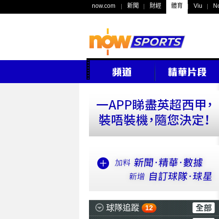
now.com
新聞
財經
體育
Viu
N
球隊追蹤
12