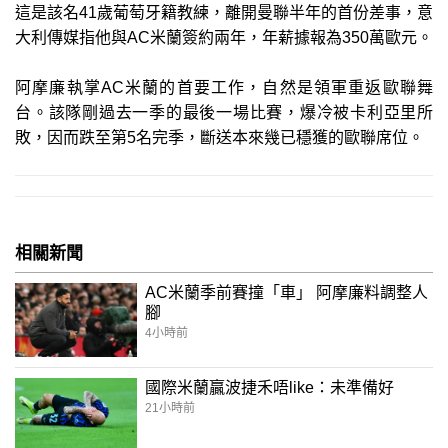
這是該名41歲葡萄牙籍教練，離開曼聯半年的首份差事，意
大利傳媒指他與AC米蘭簽約兩年，年薪據報為350萬歐元。
阿摩廉執掌AC米蘭的首要工作，自然是領軍重返歐聯舞
台。該隊剛過去一季的最後一場比賽，爆冷被卡利亞里所
敗，因而跌至第5名完季，斷送本來幾已穩獲的歐聯席位。
相關新聞
AC米蘭季前賽撞「車」 阿摩廉料調整人
腳
4小時前
國際米蘭贏波捷禾唔like：未準備好
21小時前