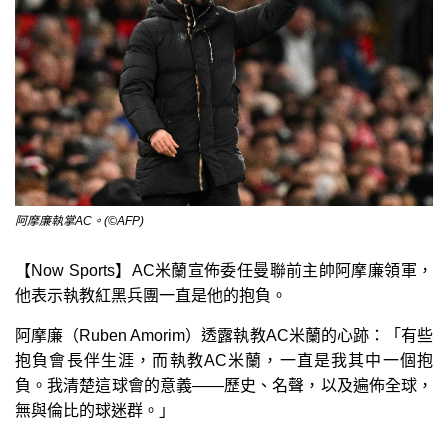
阿摩廉執掌AC。(©AFP)
【Now Sports】AC米蘭宣佈委任曼聯前主帥阿摩廉領軍，
他表示執教紅黑兵團一直是他的抱負。
阿摩廉（Ruben Amorim）透露執教AC米蘭的心跡：「有些
抱負會長伴生涯，而執教AC米蘭，一直是我其中一個抱
負。我清楚這球會的意義——歷史、名聲，以及遍佈全球，
無與倫比的球迷群。」