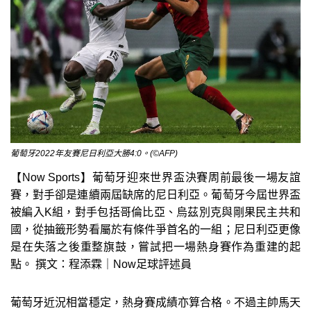
葡萄牙2022年友賽尼日利亞大勝4:0。(©AFP)
【Now Sports】葡萄牙迎來世界盃決賽周前最後一場友誼
賽，對手卻是連續兩屆缺席的尼日利亞。葡萄牙今屆世界盃
被編入K組，對手包括哥倫比亞、烏茲別克與剛果民主共和
國，從抽籤形勢看屬於有條件爭首名的一組；尼日利亞更像
是在失落之後重整旗鼓，嘗試把一場熱身賽作為重建的起
點。 撰文：程添霖｜Now足球評述員
葡萄牙近況相當穩定，熱身賽成績亦算合格。不過主帥馬天