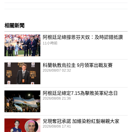
相關新聞
阿根廷足總撐恩芬天奴：及時認錯抵讚
11小時前
科蘭執教烏拉圭 9月領軍出戰友賽
2026/08/07 02:32
阿根廷足總定7.15為擊敗英軍紀念日
2026/08/06 21:36
兌現奪冠承諾 加維染粉紅髮嚇親大家
2026/08/06 17:41