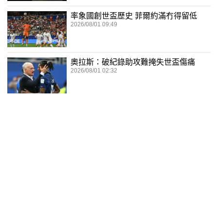
率象國創世盃歷史 菲爾約滿冇得留低
2026/08/01 09:49
奧拉斯：破紀錄助攻難掩失世盃傷痛
2026/08/01 02:32