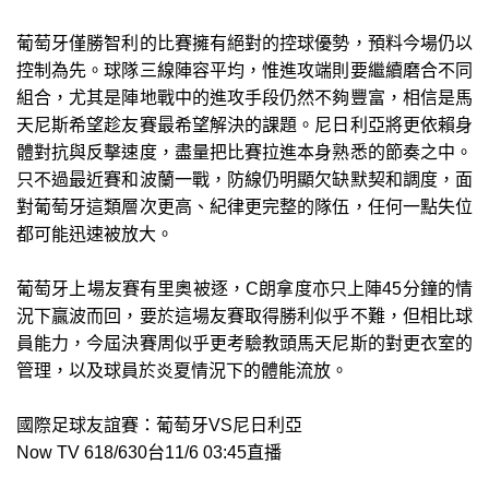
葡萄牙僅勝智利的比賽擁有絕對的控球優勢，預料今場仍以
控制為先。球隊三線陣容平均，惟進攻端則要繼續磨合不同
組合，尤其是陣地戰中的進攻手段仍然不夠豐富，相信是馬
天尼斯希望趁友賽最希望解決的課題。尼日利亞將更依賴身
體對抗與反擊速度，盡量把比賽拉進本身熟悉的節奏之中。
只不過最近賽和波蘭一戰，防線仍明顯欠缺默契和調度，面
對葡萄牙這類層次更高、紀律更完整的隊伍，任何一點失位
都可能迅速被放大。
葡萄牙上場友賽有里奧被逐，C朗拿度亦只上陣45分鐘的情
況下贏波而回，要於這場友賽取得勝利似乎不難，但相比球
員能力，今屆決賽周似乎更考驗教頭馬天尼斯的對更衣室的
管理，以及球員於炎夏情況下的體能流放。
國際足球友誼賽：葡萄牙VS尼日利亞
Now TV 618/630台11/6 03:45直播