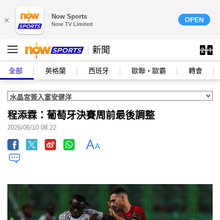
Now Sports
×
OPEN
Now TV Limited
新聞
全部
英格蘭
西班牙
歐聯‧歐霸
轉會
程添霖：葡萄牙決賽周前最後調整
2026/06/10 08:22