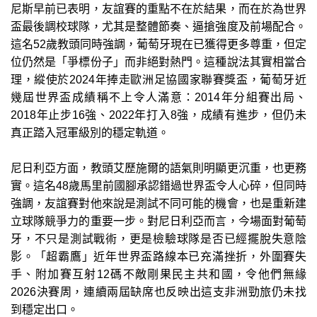
尼斯早前已表明，友誼賽的重點不在於結果，而在於為世界
盃最後調校球隊，尤其是整體節奏、逼搶強度及前場配合。
這名52歲教頭同時強調，葡萄牙現在已獲得更多尊重，但定
位仍然是「爭標份子」而非絕對熱門。這種說法其實相當合
理，縱使於2024年捧走歐洲足協國家聯賽獎盃，葡萄牙近
幾屆世界盃成績稱不上令人滿意：2014年分組賽出局、
2018年止步16強、2022年打入8強，成績有進步，但仍未
真正踏入冠軍級別的穩定軌道。
尼日利亞方面，教頭艾歷施爾的語氣則明顯更沉重，也更務
實。這名48歲馬里前國腳承認錯過世界盃令人心碎，但同時
強調，友誼賽對他來說是測試不同可能的機會，也是重新建
立球隊競爭力的重要一步。對尼日利亞而言，今場面對葡萄
牙，不只是測試戰術，更是檢驗球隊是否已經擺脫失意陰
影。「超霸鷹」近年世界盃路線本已充滿挫折，外圍賽失
手、附加賽互射12碼不敵剛果民主共和國，令他們無緣
2026決賽周，連續兩屆缺席也反映出這支非洲勁旅仍未找
到穩定出口。