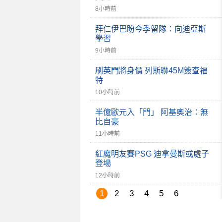
8小時前
拜仁伊巴盼今季留隊：向迪亞斯
學習
9小時前
刷英門將身價 列斯聯45M簽查福
特
10小時前
半億歐元入「門」 阿基奧治：無
比自豪
11小時前
紅魔明友賽PSG 迪拿曼斯或處子
登場
12小時前
1
2
3
4
5
6