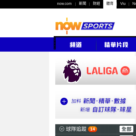
now.com
新聞
財經
體育
Viu
N
球隊追蹤
14