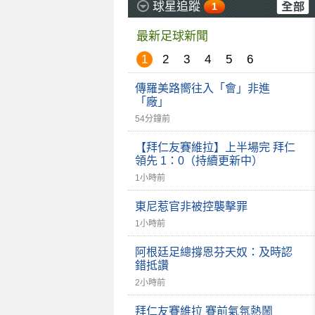
球星追蹤
1
最新足球新聞
1
2
3
4
5
6
傳羅美路嚮往入「會」非進
「廠」
54分鐘前
【拜仁友賽維拉】上半場完 拜仁
領先 1：0（持續更新中）
1小時前
東尼惹官非被控襲擊罪
1小時前
阿根廷足總撐恩芬天奴：及時認
錯抵讚
2小時前
拜仁友賽維拉 賽前氣氛熱鬧