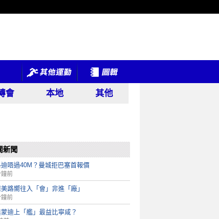
轉會
本地
其他
關新聞
洛迪唔過40M？曼城拒巴塞首報價
分鐘前
羅美路嚮往入「會」非進「廠」
分鐘前
奧蒙迪上「艦」最益比寧咸？