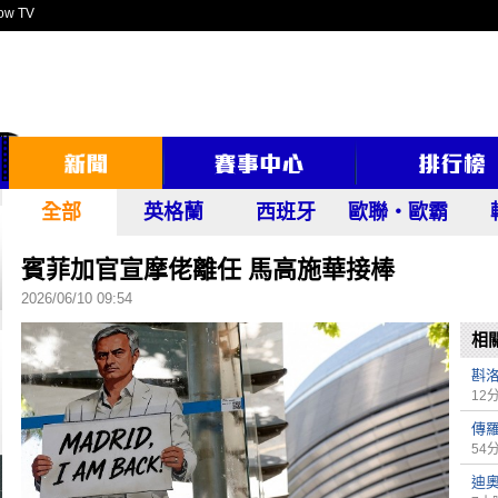
ow TV
全部
英格蘭
西班牙
歐聯‧歐霸
賓菲加官宣摩佬離任 馬高施華接棒
2026/06/10 09:54
相
斟
12
傳
54
迪