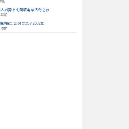
時前
塞因局勢不明朗取消摩洛哥之行
小時前
ni續約6年 留效皇馬至2032年
小時前