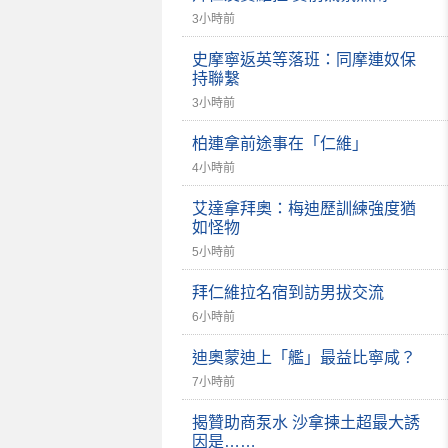
3小時前
史摩寧返英等落班：同摩連奴保
持聯繫
3小時前
柏連拿前途事在「仁維」
4小時前
艾達拿拜奧：梅迪歷訓練強度猶
如怪物
5小時前
拜仁維拉名宿到訪男拔交流
6小時前
迪奧蒙迪上「艦」最益比寧咸？
7小時前
揭贊助商泵水 沙拿揀土超最大誘
因是……