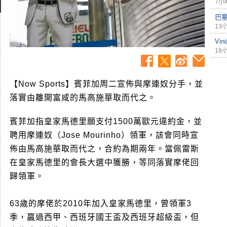
7小
巴
13
Vi
18
【Now Sports】賓菲加周二宣佈與摩連奴分手，並
落實由離開富咸的馬高施華取而代之。
賓菲加指皇家馬德里願支付1500萬歐元違約金，並
聘用摩連奴（Jose Mourinho）領軍，該會同時宣
佈由馬高施華取而代之，合約為期兩年。當佩雷斯
在皇家馬德里的會長大選中獲勝，等同落實摩佬回
歸領軍。
63歲的摩佬於2010年加入皇家馬德里，曾領軍3
季，贏過西甲、西班牙國王盃及西班牙超級盃，但