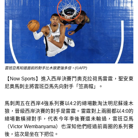
雲班亞馬知道面前的對手比木狼更強多倍。(©AFP)
【Now Sports】進入西岸決賽鬥奧克拉荷馬雷霆，聖安東
尼奧馬刺主將雲班亞馬先向對手「笠高帽」。
馬刺周五在西岸4強系列賽以4:2的總場數淘汰明尼蘇達木
狼，晉級西岸決賽的對手是雷霆。雷霆對上兩圈都以4:0的
總場數橫掃對手，代表今年季後賽還未輸過，雲班亞馬
（Victor Wembanyama）也深知他們經過前兩圈的系列賽
後，這次是坐在下把位。