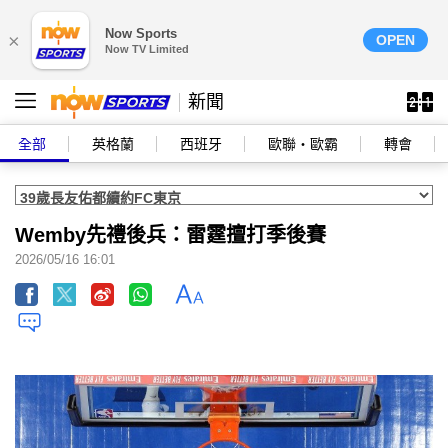
Now Sports
×
OPEN
Now TV Limited
新聞
全部
英格蘭
西班牙
歐聯‧歐霸
轉會
Wemby先禮後兵：雷霆擅打季後賽
2026/05/16 16:01