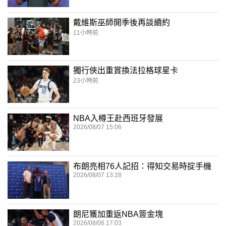
戴維斯巫師開季後再談續約
11小時前
獨行俠出重賞換法拉格球星卡
23小時前
NBA入樽王赴西班牙發展
2026/08/07 15:06
布朗亮相76人記招：得知交易時掟手機
2026/08/07 13:28
朗尼獲加重返NBA簽金塊
2026/08/06 17:03