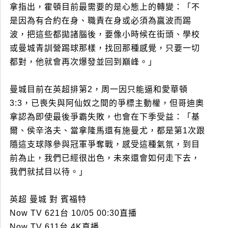
拿指出，霍頓目前最需要的是心態上的轉變：「不
是因為有合約在身、職責在身或必須為贏波而踢
波，把這些都拋諸腦後，要像小時候在街頭、學校
或曼城青訓營踢球那樣，找回那種感覺，只要一切
都對，他就會再次爆發並回到巔峰。」
曼城目前在英超排第2，周一因只能逼和愛華頓
3:3，已喪失與阿仙奴之間的爭標主動權，但哥迪奧
拿認為即使最後爭霸失敗，也會在下季受益：「基
爾、侯辛洛夫、當拿隆馬還有施曼尤，都是第1次跟
隨這支球隊參與冠軍爭奪戰，感受這種氣氛，到目
前為止，我們已經很出色，未來還會如何走下去，
我們就拭目以待。」
英超 曼城 對 賓福特
Now TV 621台 10/05 00:30直播
Now TV 611台 4K直播