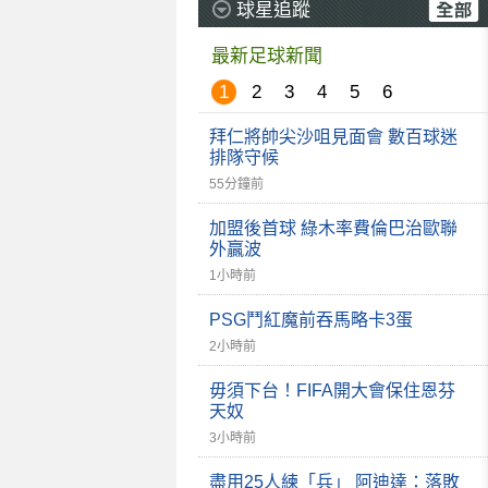
球星追蹤
最新足球新聞
1
2
3
4
5
6
拜仁將帥尖沙咀見面會 數百球迷
排隊守候
55分鐘前
加盟後首球 綠木率費倫巴治歐聯
外贏波
1小時前
PSG鬥紅魔前吞馬略卡3蛋
2小時前
毋須下台！FIFA開大會保住恩芬
天奴
3小時前
盡用25人練「兵」 阿迪達：落敗