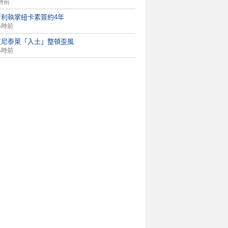
時前
斯利執掌紐卡素簽約4年
小時前
東尼泰萊「入土」整頓歪風
小時前