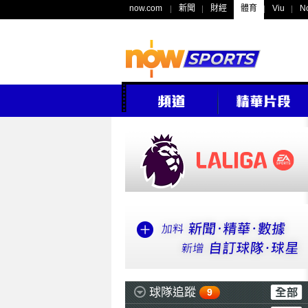
now.com
新聞
財經
體育
Viu
N
球隊追蹤
9