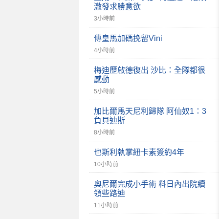
激發求勝意欲
3小時前
傳皇馬加碼挽留Vini
4小時前
梅迪歷啟德復出 沙比：全隊都很
感動
5小時前
加比爾馬天尼利歸隊 阿仙奴1：3
負貝迪斯
8小時前
也斯利執掌紐卡素簽約4年
10小時前
奧尼爾完成小手術 料日內出院續
領些路迪
11小時前