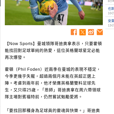
8小
也
10
安
13
【Now Sports】曼城領隊哥迪奧拿表示，只要霍頓
能找回對足球單純的熱愛，這位英格蘭球星定必能
再次爆發。
霍頓（Phil Foden）近兩季在曼城的表現不穩定，
今季更幾乎失寵，超過兩個月未能在英超正選上
陣。考慮到兩年前，他才榮膺英格蘭雙料足球先
生，又只得25歲，「恩師」哥迪奧拿在周六帶領球
隊主場對賓福特前，仍然嘗試勉勵愛將。
「要找回那種身為足球員的靈魂與快樂。」哥迪奧