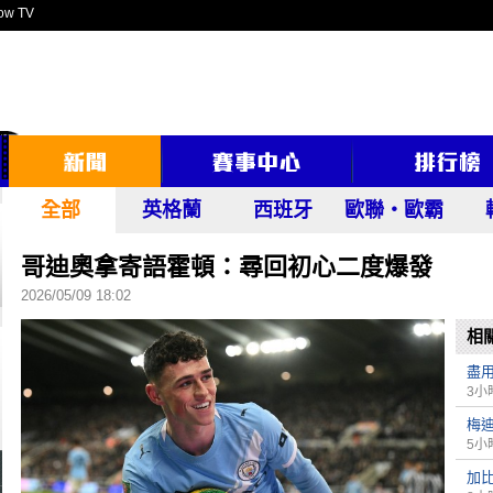
ow TV
全部
英格蘭
西班牙
歐聯‧歐霸
哥迪奧拿寄語霍頓：尋回初心二度爆發
2026/05/09 18:02
相
盡
3小
梅
5小
加比