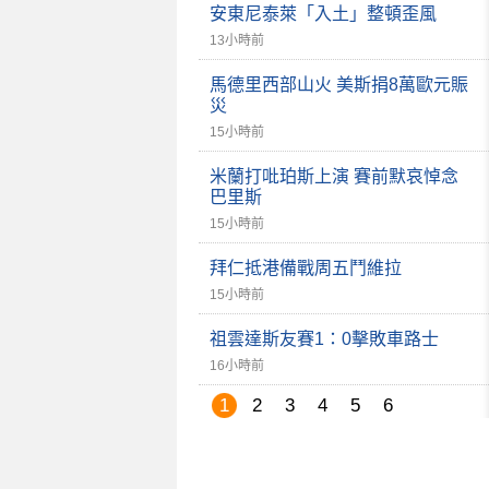
安東尼泰萊「入土」整頓歪風
13小時前
馬德里西部山火 美斯捐8萬歐元賑
災
15小時前
米蘭打吡珀斯上演 賽前默哀悼念
巴里斯
15小時前
拜仁抵港備戰周五鬥維拉
15小時前
祖雲達斯友賽1：0擊敗車路士
16小時前
1
2
3
4
5
6