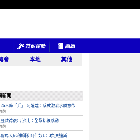
轉會
本地
其他
關新聞
用25人練「兵」 阿迪達：落敗激發求勝意欲
時前
迪歷啟德復出 沙比：全隊都很感動
時前
爾馬天尼利歸隊 阿仙奴1：3負貝迪斯