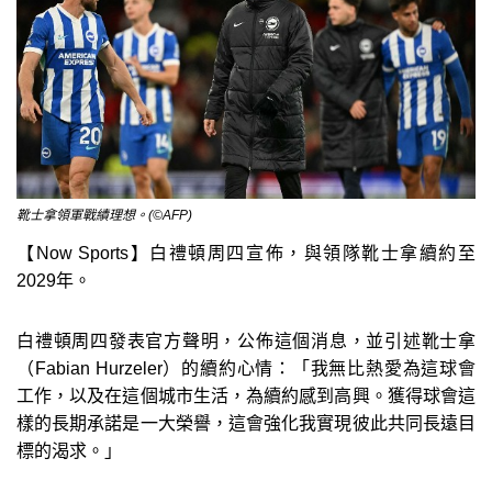
靴士拿領軍戰績理想。(©AFP)
【Now Sports】白禮頓周四宣佈，與領隊靴士拿續約至
2029年。
白禮頓周四發表官方聲明，公佈這個消息，並引述靴士拿
（Fabian Hurzeler）的續約心情：「我無比熱愛為這球會
工作，以及在這個城市生活，為續約感到高興。獲得球會這
樣的長期承諾是一大榮譽，這會強化我實現彼此共同長遠目
標的渴求。」