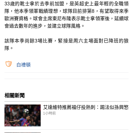
33歲的靴士拿於去季前加盟，是英超史上最年輕的全職領
隊，他本季領軍戰績理想，球隊目前排第8，有望取得來季
歐洲賽資格。球會主席東尼布隆表示靴士拿領軍後，延續球
會過去數年的進步，並建立球隊風格。
該隊本季尚餘3場比賽，緊接是周六主場面對已降班的狼
隊。
白禮頓
相關新聞
艾達維特推薦福仔投熱刺：踢法似孫興慜
1小時前