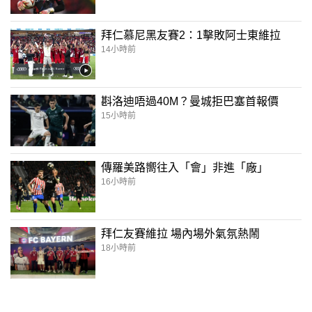
拜仁慕尼黑友賽2：1擊敗阿士東維拉
14小時前
斟洛迪唔過40M？曼城拒巴塞首報價
15小時前
傳羅美路嚮往入「會」非進「廠」
16小時前
拜仁友賽維拉 場內場外氣氛熱鬧
18小時前