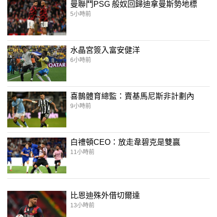
曼聯鬥PSG 般奴回歸迪拿曼斯勢地標
5小時前
水晶宮簽入富安健洋
6小時前
喜鵲體育總監：賣基馬尼斯非計劃內
9小時前
白禮頓CEO：放走韋碧克是雙贏
11小時前
比恩迪殊外借切爾達
13小時前