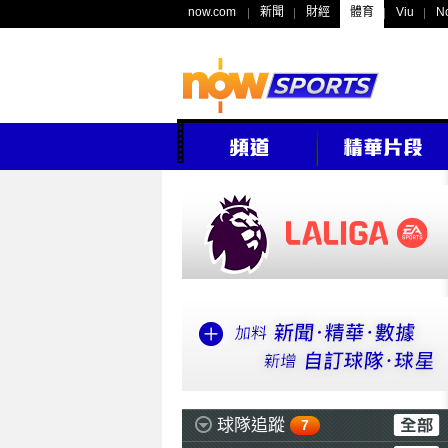
now.com
新聞
財經
體育
Viu
N
球隊追蹤
7