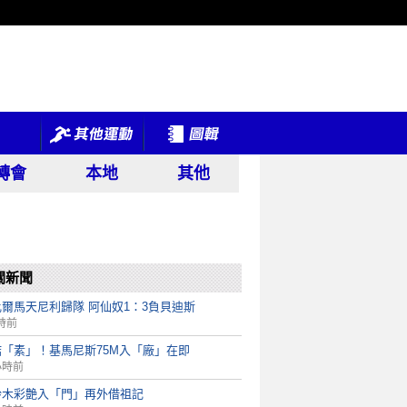
轉會
本地
其他
關新聞
爾馬天尼利歸隊 阿仙奴1：3負貝迪斯
時前
掂「素」！基馬尼斯75M入「廠」在即
小時前
鈴木彩艶入「門」再外借祖記