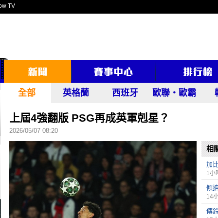
ow TV
全部
英格蘭
西班牙
歐聯‧歐霸
上屆4強翻版 PSG再成英軍剋星？
2026/05/07 08:20
相
加比
1小
傾
14
傳