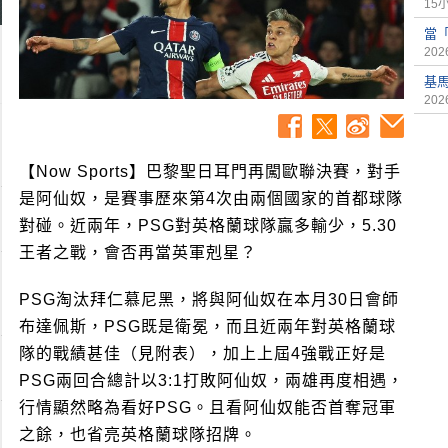
15
當「
2026
基
2026
【Now Sports】巴黎聖日耳門再闖歐聯決賽，對手
是阿仙奴，是賽事歷來第4次由兩個國家的首都球隊
對碰。近兩年，PSG對英格蘭球隊贏多輸少，5.30
王者之戰，會否再當英軍剋星？
PSG淘汰拜仁慕尼黑，將與阿仙奴在本月30日會師
布達佩斯，PSG既是衛冕，而且近兩年對英格蘭球
隊的戰績甚佳（見附表），加上上屆4強戰正好是
PSG兩回合總計以3:1打敗阿仙奴，兩雄再度相遇，
行情顯然略為看好PSG。且看阿仙奴能否首奪冠軍
之餘，也省亮英格蘭球隊招牌。