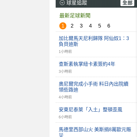
球星追蹤
最新足球新聞
1
2
3
4
5
6
加比爾馬天尼利歸隊 阿仙奴1：3
負貝迪斯
1小時前
查斯素執掌紐卡素簽約4年
3小時前
奧尼爾完成小手術 料日內出院續
領些路迪
4小時前
安東尼泰萊「入土」整頓歪風
6小時前
馬德里西部山火 美斯捐8萬歐元賑
災