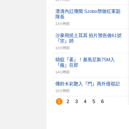
澄清內訌傳聞 Szobo想做紅軍副
隊長
13小時前
沙拿飛抵土耳其 拍片預告做61號
「宗」師
13小時前
傾掂「素」！基馬尼斯75M入
「廠」在即
14小時前
傳鈴木彩艶入「門」再外借祖記
15小時前
1
2
3
4
5
6