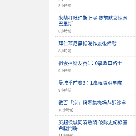
8小時前
米蘭打吡珀斯上演 賽前默哀悼念
巴里斯
8小時前
拜仁慕尼黑抵港作最後備戰
8小時前
祖雲達斯友賽1：0擊敗車路士
9小時前
曼城季前賽3：1贏韓職明星隊
9小時前
數百「宗」粉聚集機場恭迎沙拿
10小時前
英超侯城同湊熱鬧 破隊史紀錄簽
希臘門將
11小時前