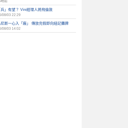
小時前
兵」有望？ Vini經理人將飛倫敦
/08/03 22:29
馬尼斯一心入「廠」 傳放完假即向紐記攤牌
/08/03 14:02