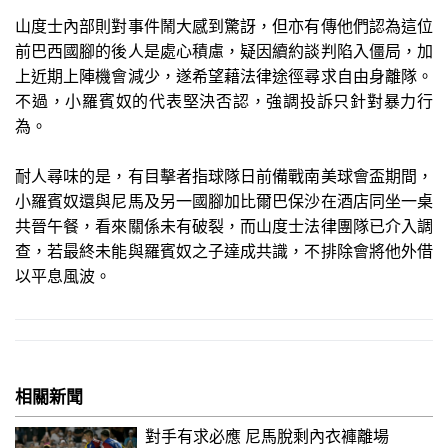
山度士內部則對事件鬧大感到驚訝，但亦有傳他們認為這位
前巴西國腳的後人是處心積慮，疑因續約談判陷入僵局，加
上近期上陣機會減少，遂希望藉法律途徑尋求自由身離隊。
不過，小羅賓奴的代表堅決否認，強調投訴只針對暴力行
為。
耐人尋味的是，有目擊者指球隊日前備戰南美球會盃期間，
小羅賓奴還與尼馬及另一國腳加比爾巴保沙在酒店同坐一桌
共晉午餐，看來關係未有破裂，而山度士法律團隊已介入調
查，若最終未能與羅賓奴之子達成共識，不排除會將他外借
以平息風波。
相關新聞
對手有求必應 尼馬脫剩內衣褲離場