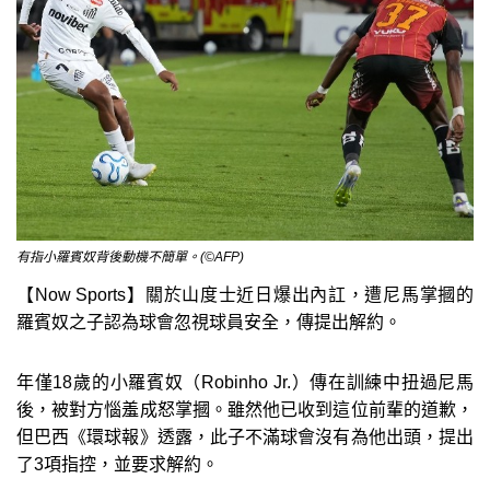
有指小羅賓奴背後動機不簡單。(©AFP)
【Now Sports】關於山度士近日爆出內訌，遭尼馬掌摑的
羅賓奴之子認為球會忽視球員安全，傳提出解約。
年僅18歲的小羅賓奴（Robinho Jr.）傳在訓練中扭過尼馬
後，被對方惱羞成怒掌摑。雖然他已收到這位前輩的道歉，
但巴西《環球報》透露，此子不滿球會沒有為他出頭，提出
了3項指控，並要求解約。