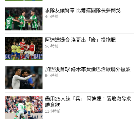
求隊友讓臂章 比爾連圓隊長夢倒戈
4小時前
阿迪達撮合 洛哥出「廠」投拖肥
5小時前
加盟後首球 綠木率費倫巴治歐聯外贏波
9小時前
盡用25人練「兵」 阿迪達：落敗激發求
勝意欲
11小時前