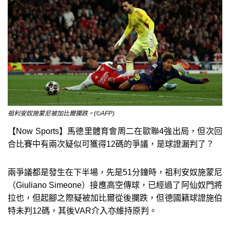
祖利安奴施蒙尼被加比爾攔跌。(©AFP)
【Now Sports】馬德里體育會周二在歐聯4強出局，但次回
合比賽中有兩次疑似可獲得12碼的爭議，是球證漏判了？
兩爭議都是發生在下半場，先是51分鐘時，祖利安奴施蒙尼
（Giuliano Simeone）接應高空傳球，已經過了阿仙奴門將
拉也，但起腳之際疑被加比爾從後攔跌，但德國籍球證施伯
特未判12碼，其後VAR介入亦維持原判。