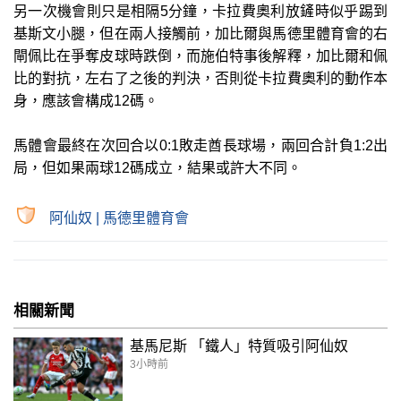
另一次機會則只是相隔5分鐘，卡拉費奧利放鏟時似乎踢到
基斯文小腿，但在兩人接觸前，加比爾與馬德里體育會的右
閘佩比在爭奪皮球時跌倒，而施伯特事後解釋，加比爾和佩
比的對抗，左右了之後的判決，否則從卡拉費奧利的動作本
身，應該會構成12碼。
馬體會最終在次回合以0:1敗走酋長球場，兩回合計負1:2出
局，但如果兩球12碼成立，結果或許大不同。
阿仙奴
|
馬德里體育會
相關新聞
基馬尼斯 「鐵人」特質吸引阿仙奴
3小時前