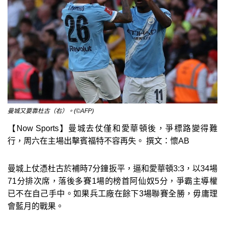
曼城又要靠杜古（右）。(©AFP)
【Now Sports】曼城去仗僅和愛華頓後，爭標路變得難
行，周六在主場出擊賓福特不容再失。 撰文：懷AB
曼城上仗憑杜古於補時7分鐘扳平，逼和愛華頓3:3，以34場
71分排次席，落後多賽1場的榜首阿仙奴5分，爭霸主導權
已不在自己手中。如果兵工廠在餘下3場聯賽全勝，毋庸理
會藍月的戰果。