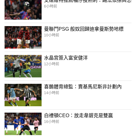
艾達維特推薦福仔投熱刺：踢法似孫興慜
6小時前
曼聯鬥PSG 般奴回歸迪拿曼斯勢地標
10小時前
水晶宮簽入富安健洋
12小時前
喜鵲體育總監：賣基馬尼斯非計劃內
14小時前
白禮頓CEO：放走韋碧克是雙贏
16小時前