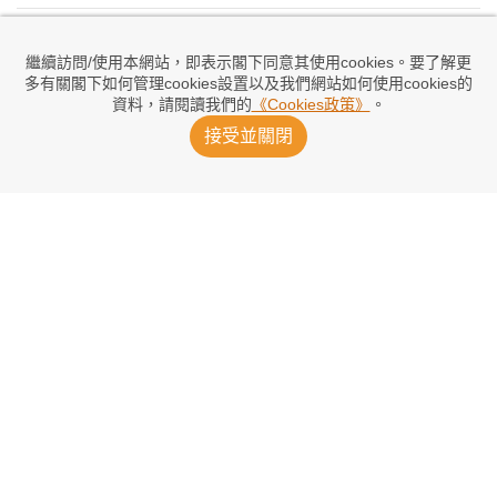
比恩迪殊外借切爾達
19小時前
繼續訪問/使用本網站，即表示閣下同意其使用cookies。要了解更
多有關閣下如何管理cookies設置以及我們網站如何使用cookies的
資料，請閱讀我們的
《Cookies政策》
。
拜仁慕尼黑友賽2：1擊敗阿士東維拉
接受並關閉
19小時前