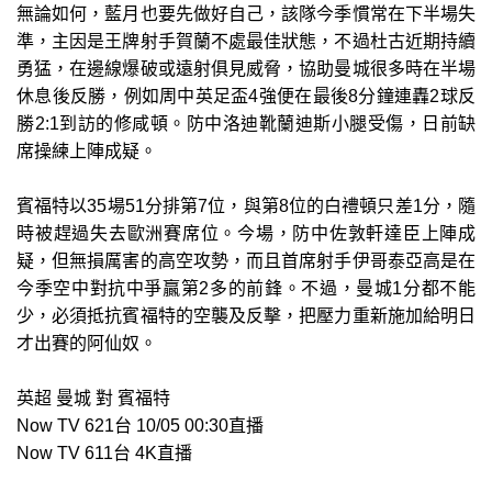
無論如何，藍月也要先做好自己，該隊今季慣常在下半場失
準，主因是王牌射手賀蘭不處最佳狀態，不過杜古近期持續
勇猛，在邊線爆破或遠射俱見威脅，協助曼城很多時在半場
休息後反勝，例如周中英足盃4強便在最後8分鐘連轟2球反
勝2:1到訪的修咸頓。防中洛迪靴蘭迪斯小腿受傷，日前缺
席操練上陣成疑。
賓福特以35場51分排第7位，與第8位的白禮頓只差1分，隨
時被趕過失去歐洲賽席位。今場，防中佐敦軒達臣上陣成
疑，但無損厲害的高空攻勢，而且首席射手伊哥泰亞高是在
今季空中對抗中爭贏第2多的前鋒。不過，曼城1分都不能
少，必須抵抗賓福特的空襲及反擊，把壓力重新施加給明日
才出賽的阿仙奴。
英超 曼城 對 賓福特
Now TV 621台 10/05 00:30直播
Now TV 611台 4K直播