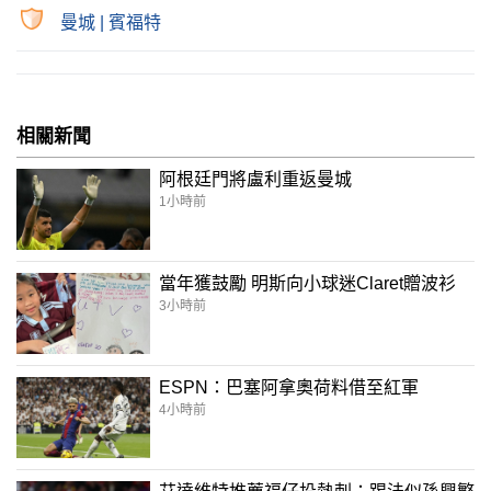
曼城
|
賓福特
相關新聞
阿根廷門將盧利重返曼城
1小時前
當年獲鼓勵 明斯向小球迷Claret贈波衫
3小時前
ESPN：巴塞阿拿奧荷料借至紅軍
4小時前