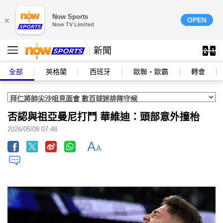
Now Sports
×
OPEN
Now TV Limited
新聞
全部
英格蘭
西班牙
歐聯‧歐霸
轉會
否認與祖亞曼尼打鬥 華維迪：頭部意外撞枱
2026/05/08 07:48