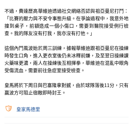
不過，費達歷高華維迪透過社交網絡否認與祖亞曼尼打鬥：
「比賽的壓力與不安令事態升級。在爭論過程中，我意外地
撞到桌子，前額造成一個小傷口，需要到醫院接受例行檢
查。我的隊友沒有打我，我亦沒有打他。」
這個內鬥風波始於周三訓練，據報華維迪跟祖亞曼尼在操練
時發生口角，進入更衣室後仍未冰釋前嫌，及至翌日操練課
火藥味更濃，兩人在操練後互相揮拳，華維迪在混亂中眼角
受傷流血，需要前往急症室接受檢查。
皇馬將於下周日與巴塞隆拿對撼，由於球隊落後11分，只有
贏波方可阻止宿敵即時封王。
皇家馬德里