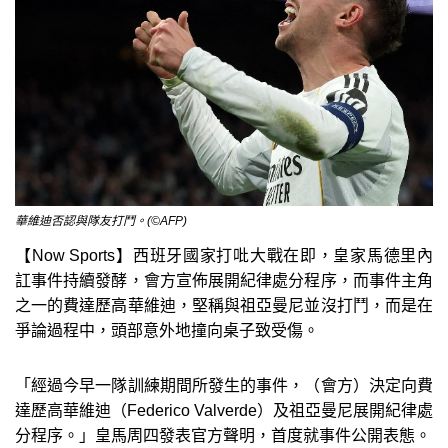
華維迪否認與隊友打鬥。(©AFP)
【Now Sports】西班牙國家打吡大戰在即，皇家馬德里內
訌事件持續發酵，會方宣佈展開紀律處分程序，而事件主角
之一的費達歷高華維迪，堅稱與祖亞曼尼並沒打鬥，而是在
爭論過程中，頭部意外地撞向桌子致受傷。
「經過今早一隊訓練期間所發生的事件，（會方）決定向費
達歷高華維迪（Federico Valverde）及祖亞曼尼展開紀律處
分程序。」皇馬周四發表官方聲明，首度就事件公開表態。