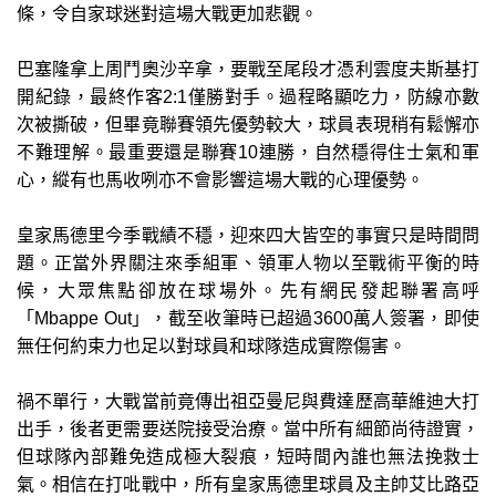
條，令自家球迷對這場大戰更加悲觀。
巴塞隆拿上周鬥奧沙辛拿，要戰至尾段才憑利雲度夫斯基打
開紀錄，最終作客2:1僅勝對手。過程略顯吃力，防線亦數
次被撕破，但畢竟聯賽領先優勢較大，球員表現稍有鬆懈亦
不難理解。最重要還是聯賽10連勝，自然穩得住士氣和軍
心，縱有也馬收咧亦不會影響這場大戰的心理優勢。
皇家馬德里今季戰績不穩，迎來四大皆空的事實只是時間問
題。正當外界關注來季組軍、領軍人物以至戰術平衡的時
候，大眾焦點卻放在球場外。先有網民發起聯署高呼
「Mbappe Out」，截至收筆時已超過3600萬人簽署，即使
無任何約束力也足以對球員和球隊造成實際傷害。
禍不單行，大戰當前竟傳出祖亞曼尼與費達歷高華維迪大打
出手，後者更需要送院接受治療。當中所有細節尚待證實，
但球隊內部難免造成極大裂痕，短時間內誰也無法挽救士
氣。相信在打吡戰中，所有皇家馬德里球員及主帥艾比路亞