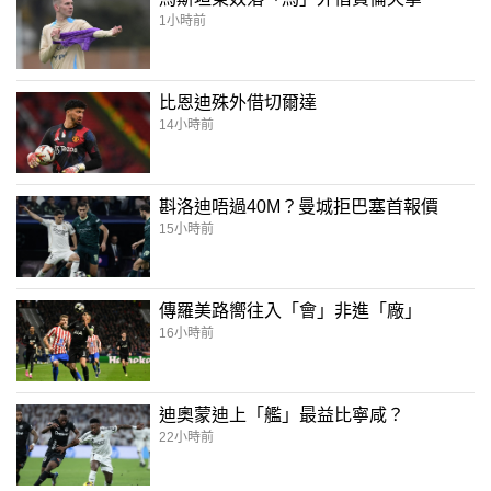
1小時前
比恩迪殊外借切爾達
14小時前
斟洛迪唔過40M？曼城拒巴塞首報價
15小時前
傳羅美路嚮往入「會」非進「廠」
16小時前
迪奧蒙迪上「艦」最益比寧咸？
22小時前