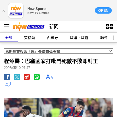
Now Sports
×
OPEN
Now TV Limited
新聞
全部
英格蘭
西班牙
歐聯‧歐霸
轉會
程添霖：巴塞國家打吡鬥死敵不敗即封王
2026/05/10 07:47