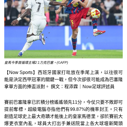
皇馬今季首循環主場2:1力克巴塞。(©AFP)
【Now Sports】西班牙國家打吡放在季尾上演，以往很可
能是決定西甲冠軍的關鍵一戰，但今次卻很可能成為巴塞隆
拿單方面的捧盃派對。 撰文：程添霖｜Now足球評述員
賽前巴塞隆拿已於積分榜遙遙領先11分，今仗只要不敗即可
提前奪標，超級電腦亦指他們有99.87%的機率封王。只有
創造足球史上最大奇蹟才能後上的皇家馬德里，卻於賽前大
爆更衣室內亂，球員大打出手兼送院當上各大球壇新聞頭