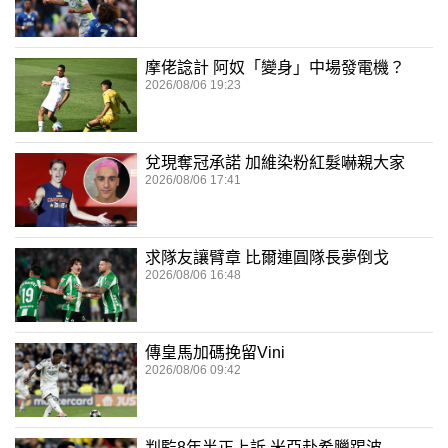
摩佬諗計 阿奴「變身」中場發電機？
2026/08/06 19:23
兌現奪冠承諾 加維染粉紅髮嚇親大家
2026/08/06 17:41
求隊友讓臂章 比爾連圓隊長夢倒戈
2026/08/06 16:48
傳皇馬加碼挽留Vini
2026/08/06 09:42
判監8年半正上訴 米亞赴希臘踢波